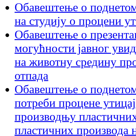
Обавештење о поднетом 
на студију о процени у
Обавештење о презентац
могућности јавног увид
на животну средину пр
отпада
Обавештење о поднетом
потреби процене утицаја
производњу пластичних
пластичних производа 