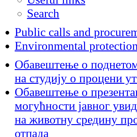
Search
Public calls and procure
Environmental protectio
Обавештење о поднетом 
на студију о процени у
Обавештење о презентац
могућности јавног увид
на животну средину пр
отпада