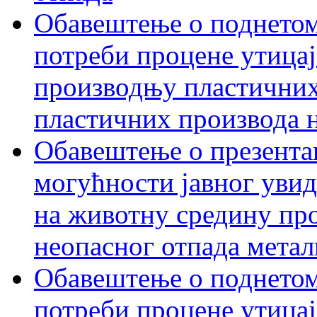
Обавештење о поднетом
потреби процене утицаја
производњу пластичних
пластичних производа 
Обавештење о презентац
могућности јавног увид
на животну средину пр
неопасног отпада метал
Обавештење о поднетом
потреби процене утицај