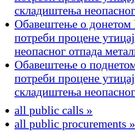
складиштења неопасног
Обавештење о донетом 
потреби процене утицај
неопасног отпада метал
Обавештење о поднетом
потреби процене утицај
складиштења неопасног
all public calls »
all public procurements 