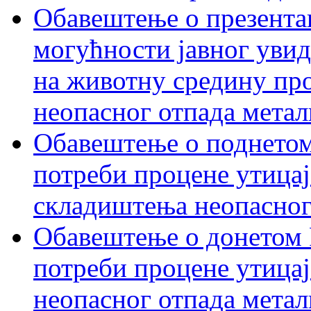
Обавештење о презентац
могућности јавног увид
на животну средину пр
неопасног отпада метал
Обавештење о поднетом
потреби процене утицај
складиштења неопасног
Обавештење о донетом 
потреби процене утицај
неопасног отпада метал