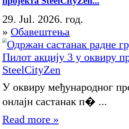
пројекта SteelCityZen...
29. Jul. 2026. год.
»
Обавештења
У оквиру међународног про
онлајн састанак п� ...
Read more »