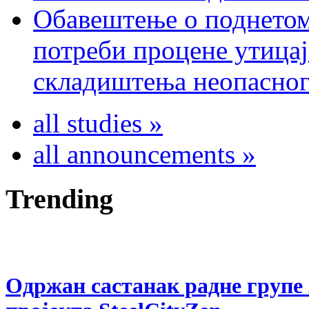
Обавештење о поднетом
потреби процене утицај
складиштења неопасног
all studies »
all announcements »
Trending
Одржан састанак радне групе 