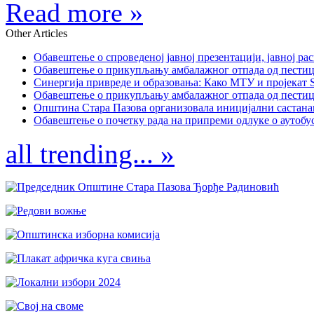
Read more »
Other Articles
Обавештење о спроведеној јавној презентацији, јавној рас
Обавештење о прикупљању амбалажног отпада од пестицида
Синергија привреде и образовања: Како МТУ и пројекат St
Обавештење о прикупљању амбалажног отпада од пестицида
Општина Стара Пазова организовала иницијални састанак
Обавештење о почетку рада на припреми одлуке о аутобус
all trending... »