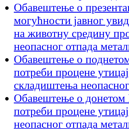
Обавештење о презентац
могућности јавног увид
на животну средину пр
неопасног отпада метал
Обавештење о поднетом
потреби процене утицај
складиштења неопасног
Обавештење о донетом 
потреби процене утицај
неопасног отпада метал