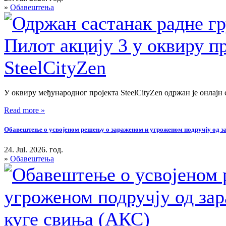
»
Обавештења
У оквиру међународног пројекта SteelCityZen одржан је онлајн 
Read more »
Обавештење о усвојеном решењу о зараженом и угроженом подручју од зар
24. Jul. 2026. год.
»
Обавештења