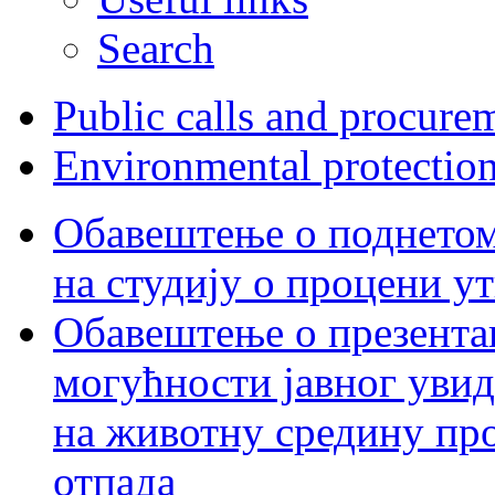
Search
Public calls and procure
Environmental protectio
Обавештење о поднетом 
на студију о процени у
Обавештење о презентац
могућности јавног увид
на животну средину пр
отпада