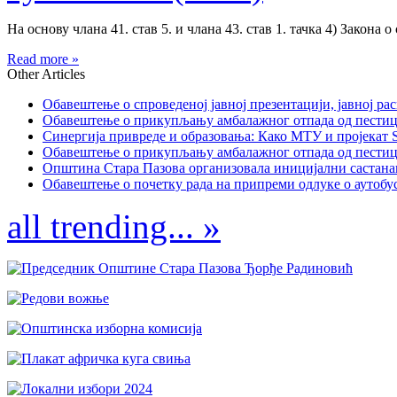
На основу члана 41. став 5. и члана 43. став 1. тачка 4) Закона о
Read more »
Other Articles
Обавештење о спроведеној јавној презентацији, јавној рас
Обавештење о прикупљању амбалажног отпада од пестицида
Синергија привреде и образовања: Како МТУ и пројекат St
Обавештење о прикупљању амбалажног отпада од пестицида
Општина Стара Пазова организовала иницијални састанак
Обавештење о почетку рада на припреми одлуке о аутобус
all trending... »