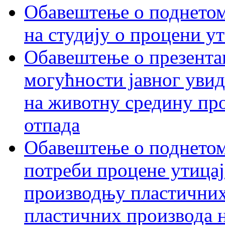
Обавештење о поднетом 
на студију о процени у
Обавештење о презентац
могућности јавног увид
на животну средину пр
отпада
Обавештење о поднетом
потреби процене утицаја
производњу пластичних
пластичних производа 