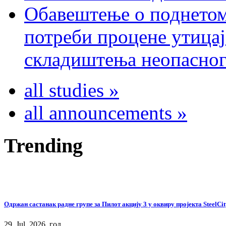
Обавештење о поднетом
потреби процене утицај
складиштења неопасног
all studies »
all announcements »
Trending
Одржан састанак радне групе за Пилот акцију 3 у оквиру пројекта SteelCit
29. Jul. 2026. год.