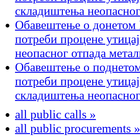
складиштења неопасног
Обавештење о донетом 
потреби процене утицај
неопасног отпада метал
Обавештење о поднетом
потреби процене утицај
складиштења неопасног
all public calls »
all public procurements 