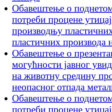
Обавештење о поднетом
потреби процене утицаја
производњу пластичних
пластичних производа 
Обавештење о презентац
могућности јавног увид
на животну средину пр
неопасног отпада метал
Обавештење о поднетом
потреби процене утицај