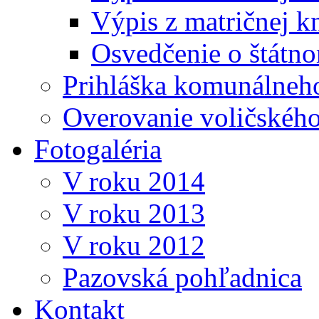
Výpis z matričnej k
Osvedčenie o štátn
Prihláška komunálneh
Overovanie voličskéh
Fotogaléria
V roku 2014
V roku 2013
V roku 2012
Pazovská pohľadnica
Kontakt