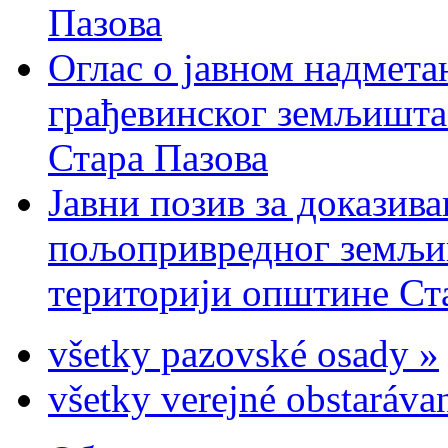
Пазова
Оглас о јавном надмета
грађевинског земљишта 
Стара Пазова
Јавни позив за доказива
пољопривредног земљиш
територији општине Ста
všetky pazovské osady »
všetky verejné obstaráva