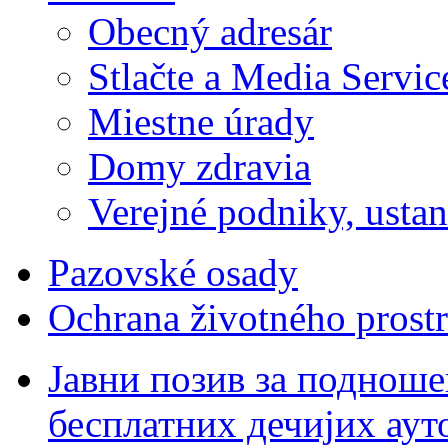
Obecný adresár
Stlačte a Media Servic
Miestne úrady
Domy zdravia
Verejné podniky, ustano
Pazovské osady
Ochrana životného prostr
Јавни позив за подноше
бесплатних дечијих аут