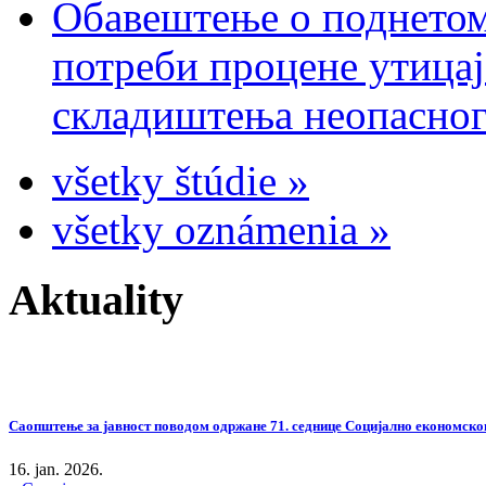
Обавештење о поднетом
потреби процене утицај
складиштења неопасног
všetky štúdie »
všetky oznámenia »
Aktuality
Саопштење за јавност поводом одржане 71. седнице Социјално економског
16. jan. 2026.