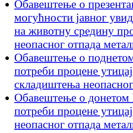
Обавештење о презентац
могућности јавног увид
на животну средину пр
неопасног отпада метал
Обавештење о поднетом
потреби процене утицај
складиштења неопасног
Обавештење о донетом 
потреби процене утицај
неопасног отпада метал