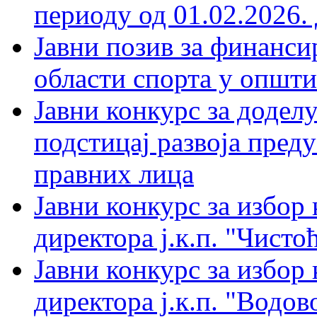
периоду од 01.02.2026. 
Јавни позив за финанси
области спорта у општи
Јавни конкурс за доделу
подстицај развоја пред
правних лица
Јавни конкурс за избор
директора ј.к.п. "Чистоћ
Јавни конкурс за избор
директора ј.к.п. "Водов