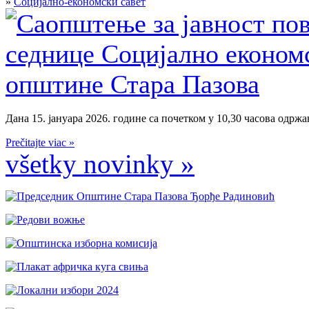
»
Социјално-економски савет
Дана 15. јануара 2026. године са почетком у 10,30 часова одржан
Prečitajte viac »
všetky novinky »