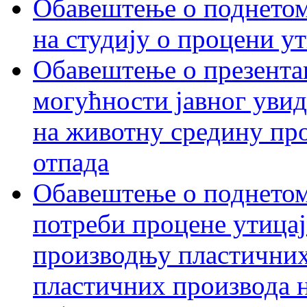
Обавештење о поднетом 
на студију о процени у
Обавештење о презентац
могућности јавног увид
на животну средину пр
отпада
Обавештење о поднетом
потреби процене утицаја
производњу пластичних
пластичних производа 