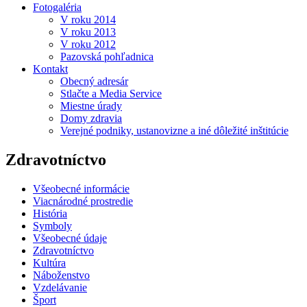
Fotogaléria
V roku 2014
V roku 2013
V roku 2012
Pazovská pohľadnica
Kontakt
Obecný adresár
Stlačte a Media Service
Miestne úrady
Domy zdravia
Verejné podniky, ustanovizne a iné dôležité inštitúcie
Zdravotníctvo
Všeobecné informácie
Viacnárodné prostredie
História
Symboly
Všeobecné údaje
Zdravotníctvo
Kultúra
Náboženstvo
Vzdelávanie
Šport