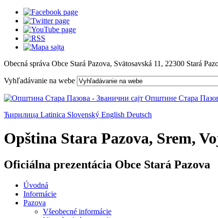
Obecná správa Obce Stará Pazova, Svätosavská 11, 22300 Stará Paz
Vyhľadávanie na webe
Ћирилица
Latinica
Slovenský
English
Deutsch
Opština Stara Pazova, Srem, Voj
Oficiálna prezentácia Obce Stará Pazova
Úvodná
Informácie
Pazova
Všeobecné informácie