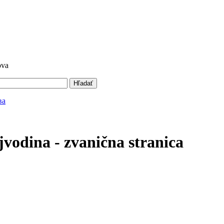
ova
Hľadať
vodina - zvanična stranica