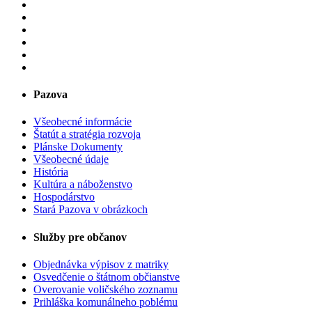
Pazova
Všeobecné informácie
Štatút a stratégia rozvoja
Plánske Dokumenty
Všeobecné údaje
História
Kultúra a náboženstvo
Hospodárstvo
Stará Pazova v obrázkoch
Služby pre občanov
Objednávka výpisov z matriky
Osvedčenie o štátnom občianstve
Overovanie voličského zoznamu
Prihláška komunálneho poblému