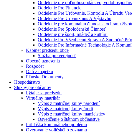
Oddelenie pre poľnohospodárstvo, vodohospodárst
Oddelenie Pre Financie
Oddelenie Pre Určovanie, Kontrolu A Úhradu Ve
Oddelenie Pre Urbanizmus A Výstavbu
Oddelenie pre komunálnu činnosť a ochranu život
Oddelenie Pre Spoločenskú Činnosť
Oddelenie pre šport, mládež a kultúru
Oddelenie Pre Všeobecnú Správu A Spoločné Prá
Oddelenie Pre Informačné Technológie A Komuni
Kabinet predsedu obce
Služba pre verejnosť
Obecné uznesenia
Rozpočet
Daň z majetku
Plánske Dokumenty
Hospodárstvo
Služby pre občanov
Pýtajte sa predsedu
Virtuálny matrikár
Výpis z matričnej knihy narodení
Výpis z matričnej knihy úmrtí
Výpis z matričnej knihy manželstiev
Osvedčenie o štátnom občianstve
Prihláška komunálneho poblému
Overovanie voličského zoznamu