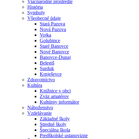
Viacnárodné prostredie
História
Symboly
Všeobecné údaje
Stará Pazova
Nová Pazova
Vojka
Golubince
Staré Banovce
Nové Banovce
Banovce-Dunaj
Belegiš
Surduk
Krnješevce
Zdravotníctvo
Kultúra
Knižnice v obci
Zväz amatérov
Kultúrny informátor
Náboženstvo
Vzdelávanie
Základné školy
Stredné školy
Špeciálna škola
Predškolské ustanovizne