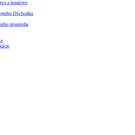
vo a lesníctvo
rejného Dôchodku
ného prostredia
ce
kácie