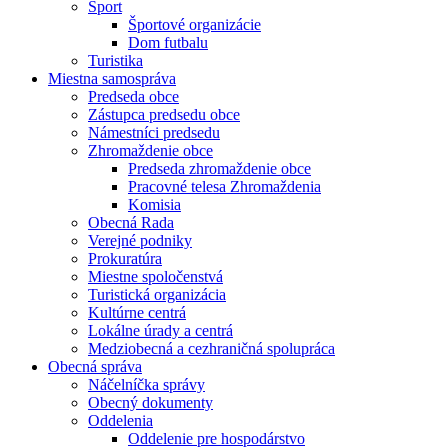
Šport
Športové organizácie
Dom futbalu
Turistika
Miestna samospráva
Predseda obce
Zástupca predsedu obce
Námestníci predsedu
Zhromaždenie obce
Predseda zhromaždenie obce
Pracovné telesa Zhromaždenia
Komisia
Obecná Rada
Verejné podniky
Prokuratúra
Miestne spoločenstvá
Turistická organizácia
Kultúrne centrá
Lokálne úrady a centrá
Medziobecná a cezhraničná spolupráca
Obecná správa
Náčelníčka správy
Obecný dokumenty
Oddelenia
Oddelenie pre hospodárstvo