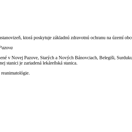
stanovizeň, ktorá poskytuje základnú zdravotnú ochranu na území obc
 Pazova
adené v Novej Pazove, Starých a Nových Bánovciach, Belegiši, Surduku
ej stanici je zariadená lekáreňská stanica.
a reanimatológie.