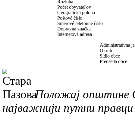
Rozloha
Počet obyvateľov
Geografická poloha
Poštové číslo
Smerové telefónne číslo
Dopravná značka
Internetová adresa
Administratívna j
Okruh
Sídlo obce
Predseda obce
Положај општине С
најважнији путни правци