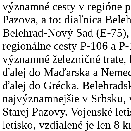
významné cesty v regióne p
Pazova, a to: diaľnica Bele
Belehrad-Nový Sad (E-75), 
regionálne cesty P-106 a P-
významné železničné trate,
ďalej do Maďarska a Nemeck
ďalej do Grécka. Belehradsk
najvýznamnejšie v Srbsku, 
Starej Pazovy. Vojenské let
letisko, vzdialené je len 8