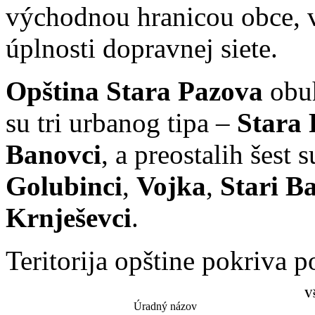
východnou hranicou obce, v
úplnosti dopravnej siete.
Opština Stara Pazova
obuh
su tri urbanog tipa –
Stara
Banovci
, a preostalih šest 
Golubinci
,
Vojka
,
Stari B
Krnješevci
.
Teritorija opštine pokriva 
V
Úradný názov