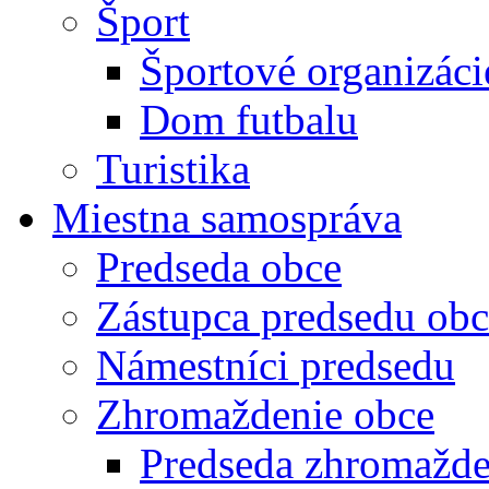
Šport
Športové organizáci
Dom futbalu
Turistika
Miestna samospráva
Predseda obce
Zástupca predsedu obc
Námestníci predsedu
Zhromaždenie obce
Predseda zhromažde