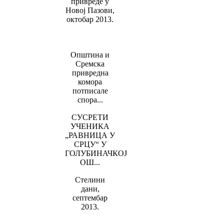
привреде у
Новој Пазови,
октобар 2013.
Општина и
Сремска
привредна
комора
потписале
спора...
СУСРЕТИ
УЧЕНИКА
„РАВНИЦА У
СРЦУ“ У
ГОЛУБИНАЧКОЈ
ОШ...
Стелини
дани,
септембар
2013.