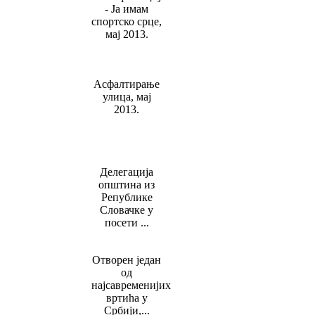
- Jа имам
спортско срце,
мај 2013.
Асфалтирање
улица, мај
2013.
Делегација
oпштина из
Републике
Словачке у
посети ...
Отворен један
од
најсавременијих
вртића у
Србији,...