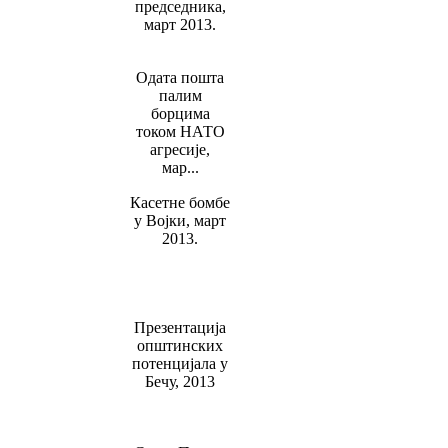
председника,
март 2013.
Одата пошта
палим
борцима
током НАТО
агресије,
мар...
Касетне бомбе
у Војки, март
2013.
Презентација
општинских
потенцијала у
Бечу, 2013