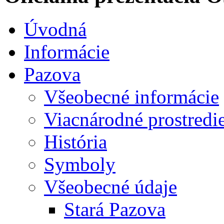
Úvodná
Informácie
Pazova
Všeobecné informácie
Viacnárodné prostredi
História
Symboly
Všeobecné údaje
Stará Pazova