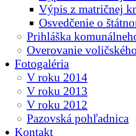
Výpis z matričnej k
Osvedčenie o štátn
Prihláška komunálneh
Overovanie voličskéh
Fotogaléria
V roku 2014
V roku 2013
V roku 2012
Pazovská pohľadnica
Kontakt