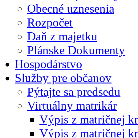
Obecné uznesenia
Rozpočet
Daň z majetku
Plánske Dokumenty
Hospodárstvo
Služby pre občanov
Pýtajte sa predsedu
Virtuálny matrikár
Výpis z matričnej k
Výpis z matričnej k