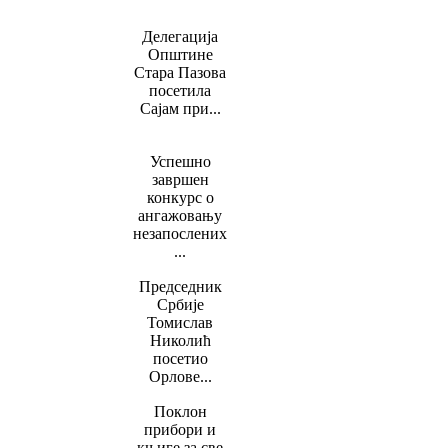
Делегација
Општине
Стара Пазова
посетила
Сајам при...
Успешно
завршен
конкурс о
ангажовању
незапослених
...
Председник
Србије
Томислав
Николић
посетио
Орлове...
Поклон
прибори и
књиге за све