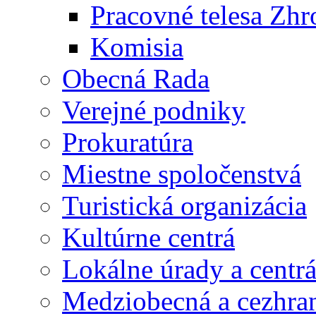
Pracovné telesa Zh
Komisia
Obecná Rada
Verejné podniky
Prokuratúra
Miestne spoločenstvá
Turistická organizácia
Kultúrne centrá
Lokálne úrady a centr
Medziobecná a cezhran