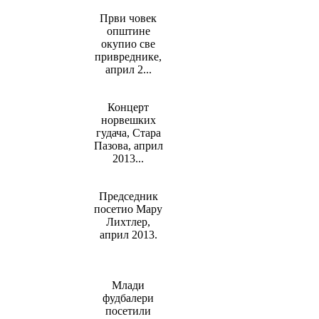
Први човек
општине
окупио све
привреднике,
aприл 2...
Концерт
норвешких
гудача, Стара
Пазова, април
2013...
Председник
посетио Мару
Лихтлер,
април 2013.
Млади
фудбалери
посетили