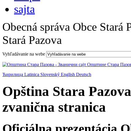
Obecná správa Obce Stará 
Stará Pazova
Vyhľadávanie na webe
Ћирилица
Latinica
Slovenský
English
Deutsch
Opština Stara Pazova
zvanična stranica
Oficiálna prezentácia 