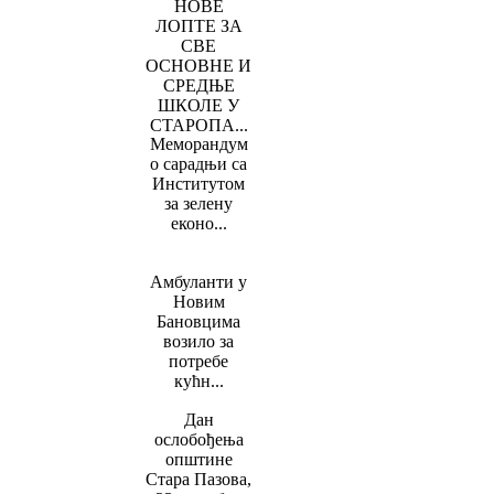
НОВЕ
ЛОПТЕ ЗА
СВЕ
ОСНОВНЕ И
СРЕДЊЕ
ШКОЛЕ У
СТАРОПА...
Меморандум
о сарадњи са
Институтом
за зелену
еконо...
Амбуланти у
Новим
Бановцима
возило за
потребе
кућн...
Дан
ослобођења
општине
Стара Пазова,