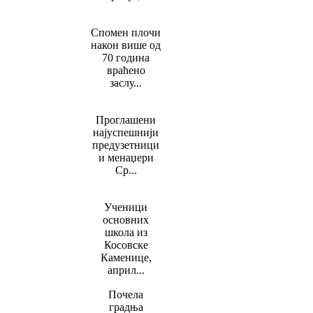
Спомен плочи
након више од
70 година
враћено
заслу...
Проглашени
најуспешнији
предузетници
и менаџери
Ср...
Ученици
основних
школа из
Косовске
Каменице,
април...
Почела
градња