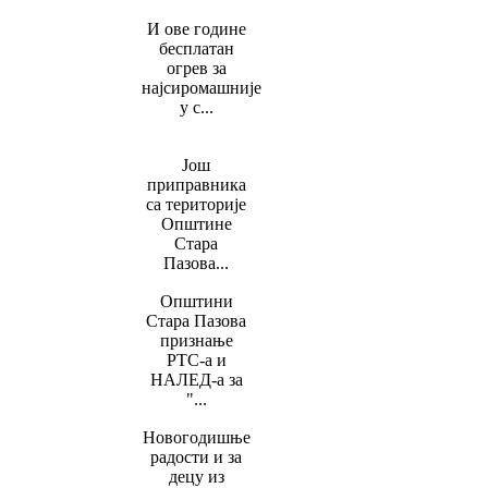
И ове године
бесплатан
огрев за
најсиромашније
у с...
Још
приправника
са територије
Општине
Стара
Пазова...
Општини
Стара Пазова
признање
РТС-а и
НАЛЕД-а за
"...
Новогодишње
радости и за
децу из