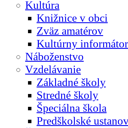
Kultúra
Knižnice v obci
Zväz amatérov
Kultúrny informáto
Náboženstvo
Vzdelávanie
Základné školy
Stredné školy
Špeciálna škola
Predškolské ustano