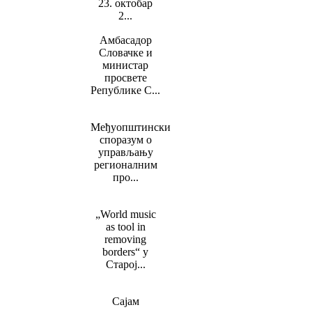
23. октобар
2...
Амбасадор
Словачке и
министар
просвете
Републике С...
Међуопштински
споразум о
управљању
регионалним
про...
„World music
as tool in
removing
borders“ у
Старој...
Сајам