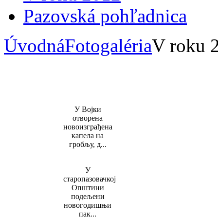
Pazovská pohľadnica
Úvodná
Fotogaléria
V roku 
У Војки
отворена
новоизграђена
капела на
гробљу, д...
У
старопазовачкој
Општини
подељени
новогодишњи
пак...