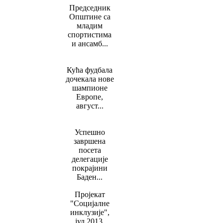
Председник
Општине са
младим
спортистима
и ансамб...
Кућа фудбала
дочекала нове
шампионе
Европе,
август...
Успешно
завршена
посета
делегације
покрајини
Баден...
Пројекат
"Социјалне
инклузије",
јул 2013.