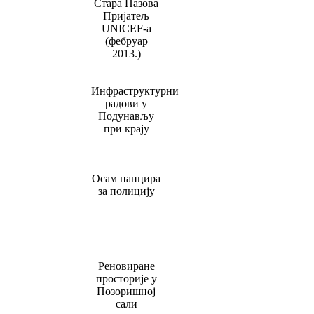
Стара Пазова
Пријатељ
UNICEF-а
(фебруар
2013.)
Инфраструктурни
радови у
Подунављу
при крају
Осам панцира
за полицију
Реновиране
просторије у
Позоришној
сали