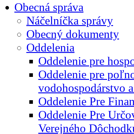
Obecná správa
Náčelníčka správy
Obecný dokumenty
Oddelenia
Oddelenie pre hosp
Oddelenie pre poľn
vodohospodárstvo a 
Oddelenie Pre Finan
Oddelenie Pre Určo
Verejného Dôchodk