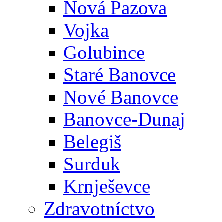
Nová Pazova
Vojka
Golubince
Staré Banovce
Nové Banovce
Banovce-Dunaj
Belegiš
Surduk
Krnješevce
Zdravotníctvo