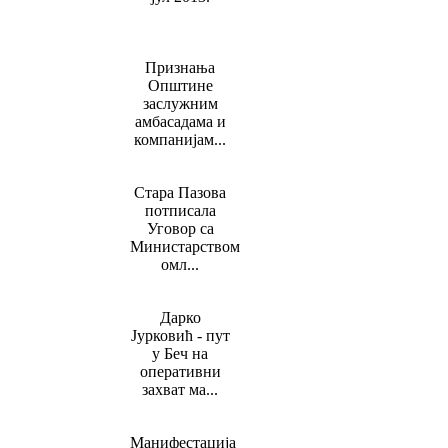
Признања
Општине
заслужним
амбасадама и
компанијам...
Стара Пазова
потписала
Уговор са
Министарством
омл...
Дарко
Јурковић - пут
у Беч на
оперативни
захват ма...
Манифестација