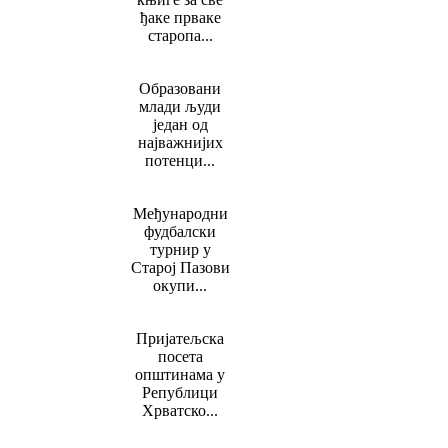
ђаке прваке
старопа...
Образовани
млади људи
један од
најважнијих
потенци...
Међународни
фудбалски
турнир у
Старој Пазови
окупи...
Пријатељска
посета
општинама у
Републици
Хрватско...