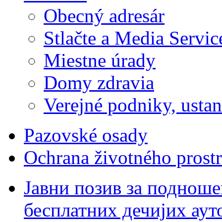
Obecný adresár
Stlačte a Media Servic
Miestne úrady
Domy zdravia
Verejné podniky, ustano
Pazovské osady
Ochrana životného prostr
Јавни позив за подноше
бесплатних дечијих аут