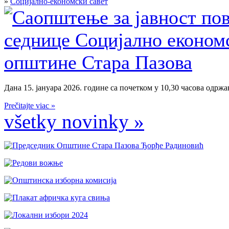
»
Социјално-економски савет
Дана 15. јануара 2026. године са почетком у 10,30 часова одржан
Prečitajte viac »
všetky novinky »