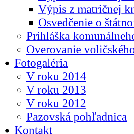
Výpis z matričnej k
Osvedčenie o štátn
Prihláška komunálneh
Overovanie voličskéh
Fotogaléria
V roku 2014
V roku 2013
V roku 2012
Pazovská pohľadnica
Kontakt