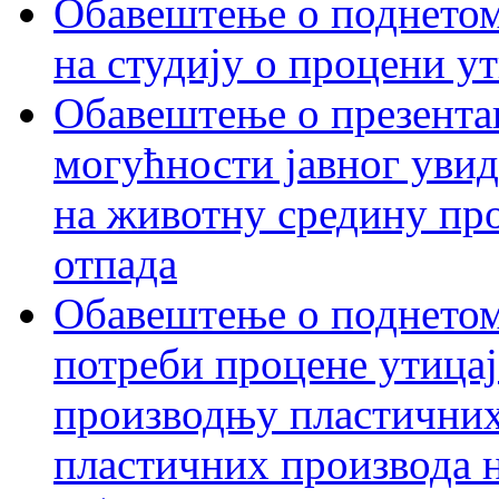
Обавештење о поднетом 
на студију о процени у
Обавештење о презентац
могућности јавног увид
на животну средину пр
отпада
Обавештење о поднетом
потреби процене утицаја
производњу пластичних
пластичних производа 