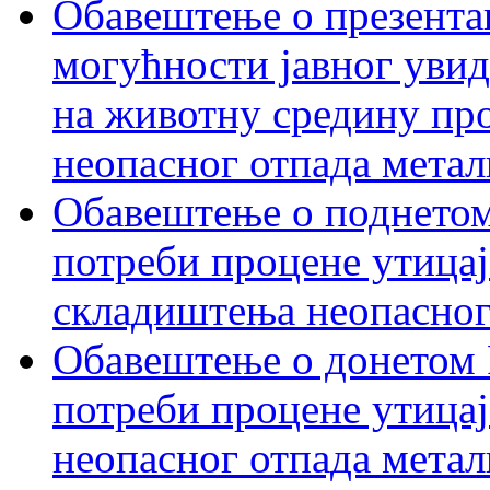
Обавештење о презентац
могућности јавног увид
на животну средину пр
неопасног отпада метал
Обавештење о поднетом
потреби процене утицај
складиштења неопасног
Обавештење о донетом 
потреби процене утицај
неопасног отпада метал