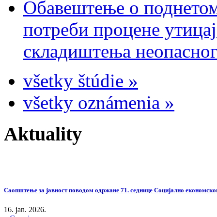
Обавештење о поднетом
потреби процене утицај
складиштења неопасног
všetky štúdie »
všetky oznámenia »
Aktuality
Саопштење за јавност поводом одржане 71. седнице Социјално економског
16. jan. 2026.