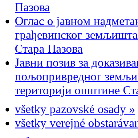
Пазова
Оглас о јавном надмета
грађевинског земљишта 
Стара Пазова
Јавни позив за доказива
пољопривредног земљиш
територији општине Ста
všetky pazovské osady »
všetky verejné obstaráva