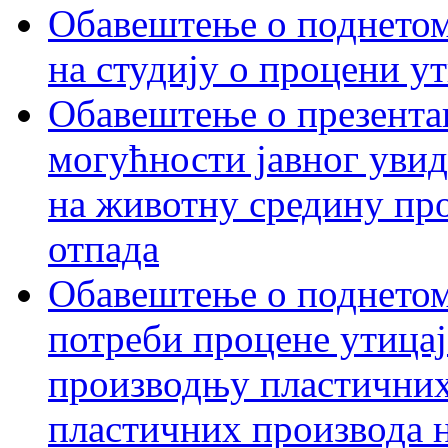
Обавештење о поднетом 
на студију о процени у
Обавештење о презентац
могућности јавног увид
на животну средину пр
отпада
Обавештење о поднетом
потреби процене утицаја
производњу пластичних
пластичних производа 