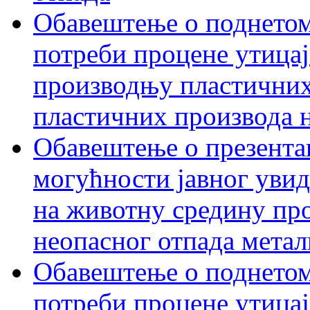
Обавештење о поднетом
потреби процене утицаја
производњу пластичних
пластичних производа 
Обавештење о презентац
могућности јавног увид
на животну средину пр
неопасног отпада метал
Обавештење о поднетом
потреби процене утицај