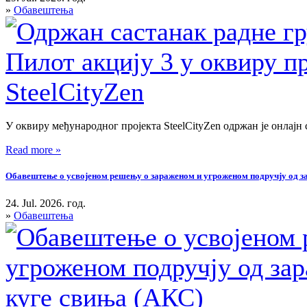
»
Обавештења
У оквиру међународног пројекта SteelCityZen одржан је онлајн 
Read more »
Обавештење о усвојеном решењу о зараженом и угроженом подручју од зар
24. Jul. 2026. год.
»
Обавештења