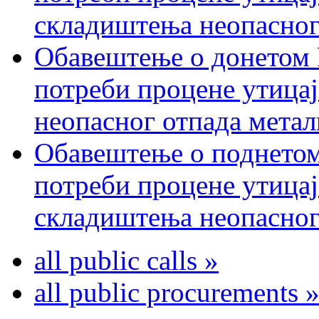
складиштења неопасног
Обавештење о донетом 
потреби процене утицај
неопасног отпада метал
Обавештење о поднетом
потреби процене утицај
складиштења неопасног
all public calls »
all public procurements 