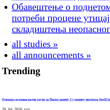
Обавештење о поднетом
потреби процене утицај
складиштења неопасног
all studies »
all announcements »
Trending
Одржан састанак радне групе за Пилот акцију 3 у оквиру пројекта SteelCit
29. Jul. 2026. год.