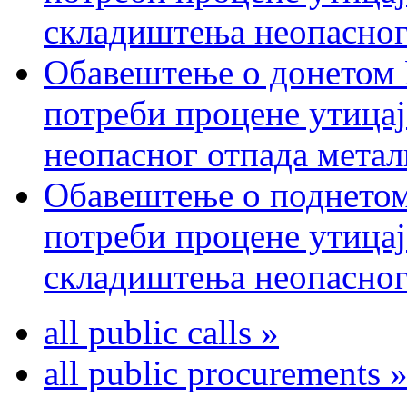
складиштења неопасног
Обавештење о донетом 
потреби процене утицај
неопасног отпада метал
Обавештење о поднетом
потреби процене утицај
складиштења неопасног
all public calls »
all public procurements 