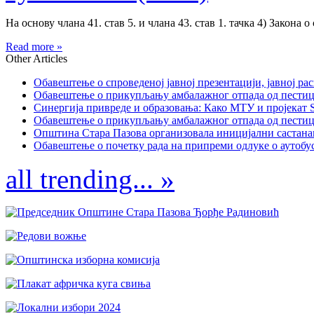
На основу члана 41. став 5. и члана 43. став 1. тачка 4) Закона о
Read more »
Other Articles
Обавештење о спроведеној јавној презентацији, јавној рас
Обавештење о прикупљању амбалажног отпада од пестицида
Синергија привреде и образовања: Како МТУ и пројекат St
Обавештење о прикупљању амбалажног отпада од пестицида
Општина Стара Пазова организовала иницијални састанак
Обавештење о почетку рада на припреми одлуке о аутобус
all trending... »