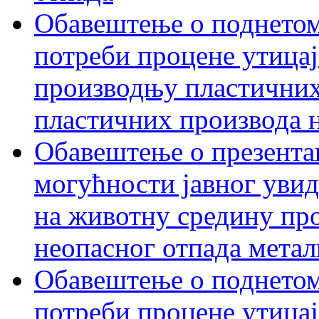
Обавештење о поднетом
потреби процене утицаја
производњу пластичних
пластичних производа 
Обавештење о презентац
могућности јавног увид
на животну средину пр
неопасног отпада метал
Обавештење о поднетом
потреби процене утицај