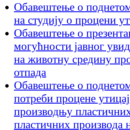
Обавештење о поднетом 
на студију о процени у
Обавештење о презентац
могућности јавног увид
на животну средину пр
отпада
Обавештење о поднетом
потреби процене утицаја
производњу пластичних
пластичних производа 