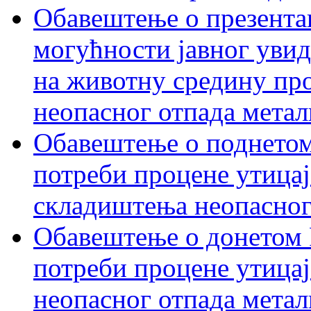
Обавештење о презентац
могућности јавног увид
на животну средину пр
неопасног отпада метал
Обавештење о поднетом
потреби процене утицај
складиштења неопасног
Обавештење о донетом 
потреби процене утицај
неопасног отпада метал