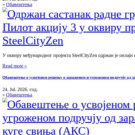
»
Обавештења
У оквиру међународног пројекта SteelCityZen одржан је онлајн 
Read more »
Обавештење о усвојеном решењу о зараженом и угроженом подручју од зар
24. Jul. 2026. год.
»
Обавештења