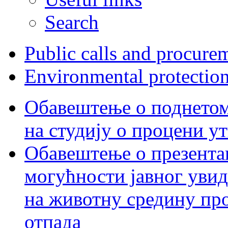
Search
Public calls and procure
Environmental protectio
Обавештење о поднетом 
на студију о процени у
Обавештење о презентац
могућности јавног увид
на животну средину пр
отпада