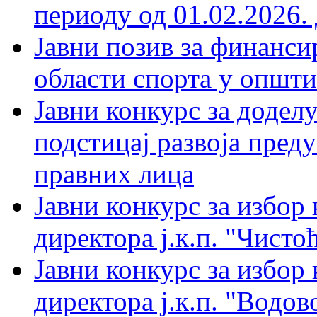
периоду од 01.02.2026. 
Јавни позив за финанси
области спорта у општи
Јавни конкурс за доделу
подстицај развоја пред
правних лица
Јавни конкурс за избор
директора ј.к.п. "Чистоћ
Јавни конкурс за избор
директора ј.к.п. "Водов