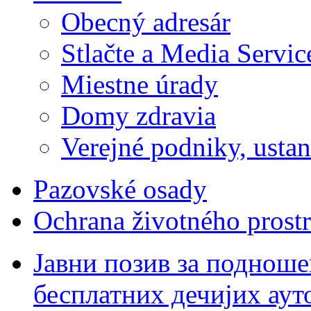
Obecný adresár
Stlačte a Media Servic
Miestne úrady
Domy zdravia
Verejné podniky, ustano
Pazovské osady
Ochrana životného prostr
Јавни позив за подноше
бесплатних дечијих аут