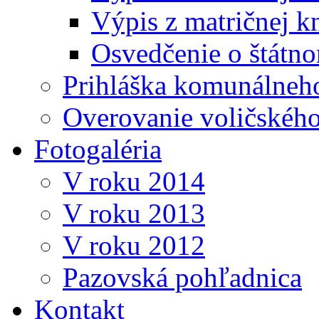
Výpis z matričnej k
Osvedčenie o štátn
Prihláška komunálneh
Overovanie voličskéh
Fotogaléria
V roku 2014
V roku 2013
V roku 2012
Pazovská pohľadnica
Kontakt