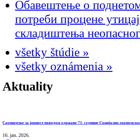
Обавештење о поднетом
потреби процене утицај
складиштења неопасног
všetky štúdie »
všetky oznámenia »
Aktuality
Саопштење за јавност поводом одржане 71. седнице Социјално економског
16. jan. 2026.