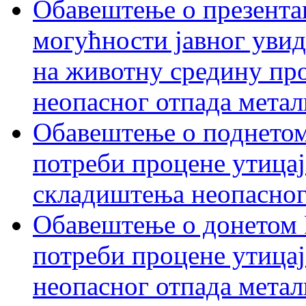
Обавештење о презентац
могућности јавног увид
на животну средину пр
неопасног отпада метал
Обавештење о поднетом
потреби процене утицај
складиштења неопасног
Обавештење о донетом 
потреби процене утицај
неопасног отпада метал