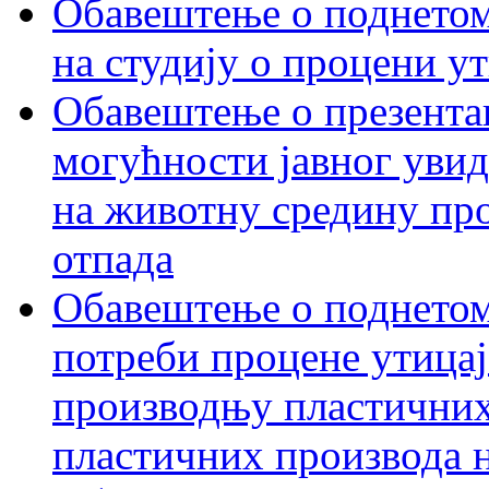
Обавештење о поднетом 
на студију о процени у
Обавештење о презентац
могућности јавног увид
на животну средину пр
отпада
Обавештење о поднетом
потреби процене утицаја
производњу пластичних
пластичних производа 