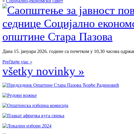
»
Социјално-економски савет
Дана 15. јануара 2026. године са почетком у 10,30 часова одржан
Prečitajte viac »
všetky novinky »