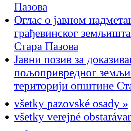
Пазова
Оглас о јавном надмета
грађевинског земљишта 
Стара Пазова
Јавни позив за доказива
пољопривредног земљиш
територији општине Ста
všetky pazovské osady »
všetky verejné obstaráva