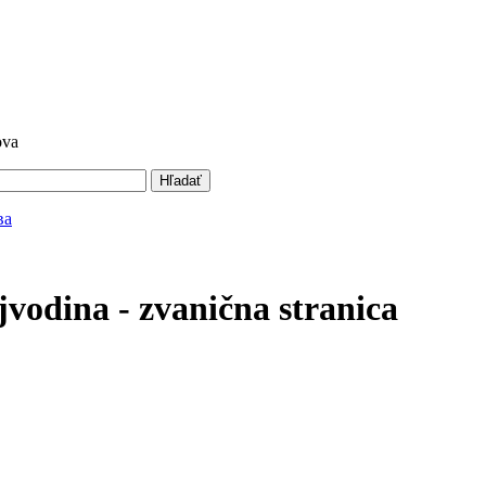
ova
Hľadať
vodina - zvanična stranica