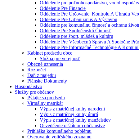
Oddelenie pre poľnohospodárstvo, vodohospodárst
Oddelenie Pre Financie
Oddelenie Pre Určovanie, Kontrolu A Úhradu Ve
Oddelenie Pre Urbanizmus A Výstavbu
Oddelenie pre komunálnu činnosť a ochranu život
Oddelenie Pre Spoločenskú Činnosť
Oddelenie pre šport, mládež a kultúru
Oddelenie Pre Všeobecnú Správu A Spoločné Prá
Oddelenie Pre Informačné Technológie A Komuni
Kabinet predsedu obce
Služba pre verejnosť
Obecné uznesenia
Rozpočet
Daň z majetku
Plánske Dokumenty
Hospodárstvo
Služby pre občanov
Pýtajte sa predsedu
Virtuálny matrikár
Výpis z matričnej knihy narodení
Výpis z matričnej knihy úmrtí
Výpis z matričnej knihy manželstiev
Osvedčenie o štátnom občianstve
Prihláška komunálneho poblému
Overovanie voličského zoznamu