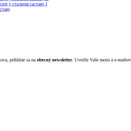
је у сталном саставу I
ставу
ova, prihláste sa na
obecný newsletter
. Uveďte Vaše meno a e-mailov