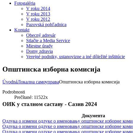
Fotogaléria
V roku 2014
V roku 2013
V roku 2012
Pazovská pohľadnica
Kontakt
Obecný adresár
Stlačte a Media Service
Miestne úrady
Domy zdravia
Verejné podniky, ustanovizne a iné dôležité inštitúcie
Општинска изборна комисија
Úvodná
Локална самоуправа
Општинска изборна комисија
Podrobnosti
Prečítané: 11522x
ОИК у сталном саставу - Сазив 2024
Документа
Одлука о измени одлуке о именовању општинске изборне комис
Одлука о измени одлуке о именовању општинске изборне комиси
Одлука о измени одлуке о именовању општинске изборне комиси