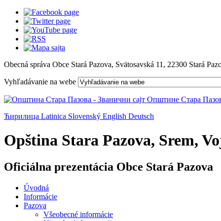
Obecná správa Obce Stará Pazova, Svätosavská 11, 22300 Stará Paz
Vyhľadávanie na webe
Ћирилица
Latinica
Slovenský
English
Deutsch
Opština Stara Pazova, Srem, Voj
Oficiálna prezentácia Obce Stará Pazova
Úvodná
Informácie
Pazova
Všeobecné informácie