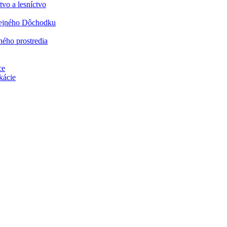
vo a lesníctvo
rejného Dôchodku
ného prostredia
ce
kácie