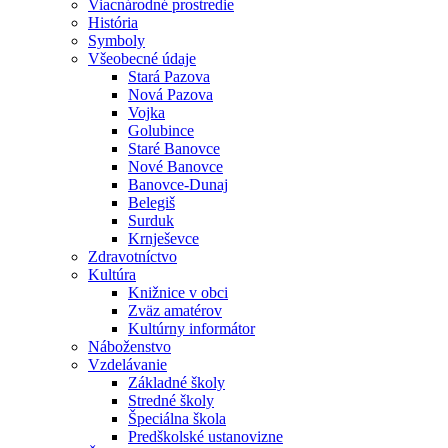
Viacnárodné prostredie
História
Symboly
Všeobecné údaje
Stará Pazova
Nová Pazova
Vojka
Golubince
Staré Banovce
Nové Banovce
Banovce-Dunaj
Belegiš
Surduk
Krnješevce
Zdravotníctvo
Kultúra
Knižnice v obci
Zväz amatérov
Kultúrny informátor
Náboženstvo
Vzdelávanie
Základné školy
Stredné školy
Špeciálna škola
Predškolské ustanovizne