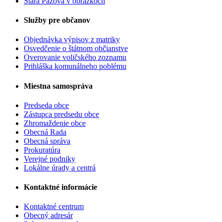
Stará Pazova v obrázkoch
Služby pre občanov
Objednávka výpisov z matriky
Osvedčenie o štátnom občianstve
Overovanie voličského zoznamu
Prihláška komunálneho poblému
Miestna samospráva
Predseda obce
Zástupca predsedu obce
Zhromaždenie obce
Obecná Rada
Obecná správa
Prokuratúra
Verejné podniky
Lokálne úrady a centrá
Kontaktné informácie
Kontaktné centrum
Obecný adresár