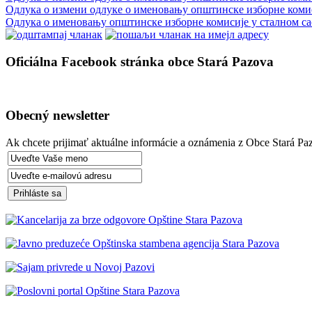
Одлука о измени одлуке о именовању општинске изборне комиси
Одлука о именовању општинске изборне комисије у сталном са
Oficiálna Facebook stránka obce Stará Pazova
Obecný newsletter
Ak chcete prijimať aktuálne informácie a oznámenia z Obce Stará Paz