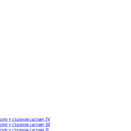
ије у сталном саставу IV
је у сталном саставу III
је у сталном саставу II