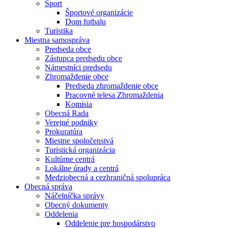
Šport
Športové organizácie
Dom futbalu
Turistika
Miestna samospráva
Predseda obce
Zástupca predsedu obce
Námestníci predsedu
Zhromaždenie obce
Predseda zhromaždenie obce
Pracovné telesa Zhromaždenia
Komisia
Obecná Rada
Verejné podniky
Prokuratúra
Miestne spoločenstvá
Turistická organizácia
Kultúrne centrá
Lokálne úrady a centrá
Medziobecná a cezhraničná spolupráca
Obecná správa
Náčelníčka správy
Obecný dokumenty
Oddelenia
Oddelenie pre hospodárstvo