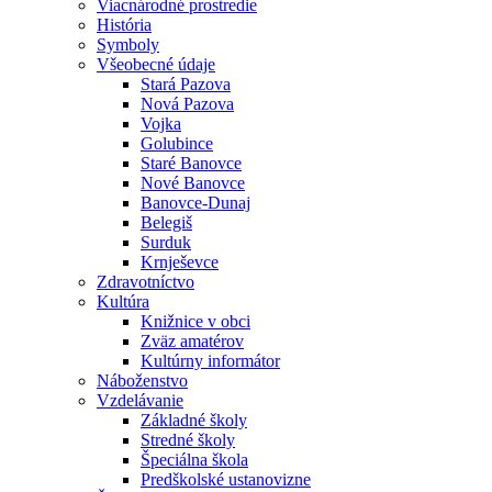
Viacnárodné prostredie
História
Symboly
Všeobecné údaje
Stará Pazova
Nová Pazova
Vojka
Golubince
Staré Banovce
Nové Banovce
Banovce-Dunaj
Belegiš
Surduk
Krnješevce
Zdravotníctvo
Kultúra
Knižnice v obci
Zväz amatérov
Kultúrny informátor
Náboženstvo
Vzdelávanie
Základné školy
Stredné školy
Špeciálna škola
Predškolské ustanovizne