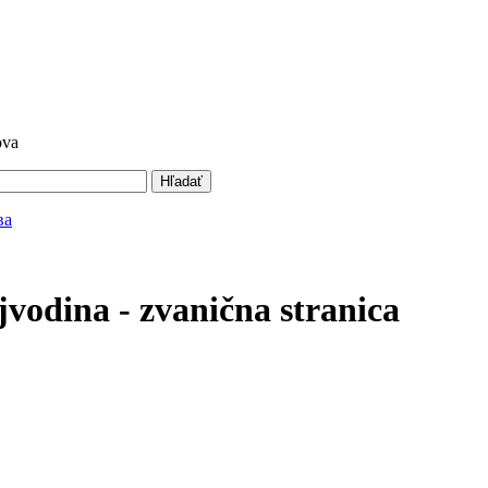
ova
Hľadať
vodina - zvanična stranica