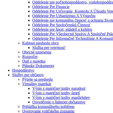
Oddelenie pre poľnohospodárstvo, vodohospodárst
Oddelenie Pre Financie
Oddelenie Pre Určovanie, Kontrolu A Úhradu Ve
Oddelenie Pre Urbanizmus A Výstavbu
Oddelenie pre komunálnu činnosť a ochranu život
Oddelenie Pre Spoločenskú Činnosť
Oddelenie pre šport, mládež a kultúru
Oddelenie Pre Všeobecnú Správu A Spoločné Prá
Oddelenie Pre Informačné Technológie A Komuni
Kabinet predsedu obce
Služba pre verejnosť
Obecné uznesenia
Rozpočet
Daň z majetku
Plánske Dokumenty
Hospodárstvo
Služby pre občanov
Pýtajte sa predsedu
Virtuálny matrikár
Výpis z matričnej knihy narodení
Výpis z matričnej knihy úmrtí
Výpis z matričnej knihy manželstiev
Osvedčenie o štátnom občianstve
Prihláška komunálneho poblému
Overovanie voličského zoznamu