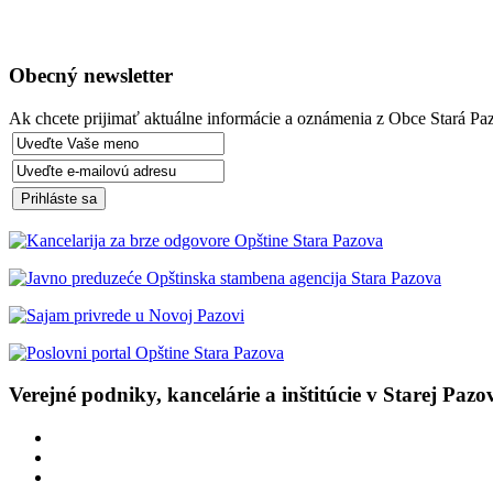
Obecný newsletter
Ak chcete prijimať aktuálne informácie a oznámenia z Obce Stará Paz
Verejné podniky, kancelárie a inštitúcie v Starej Pazo