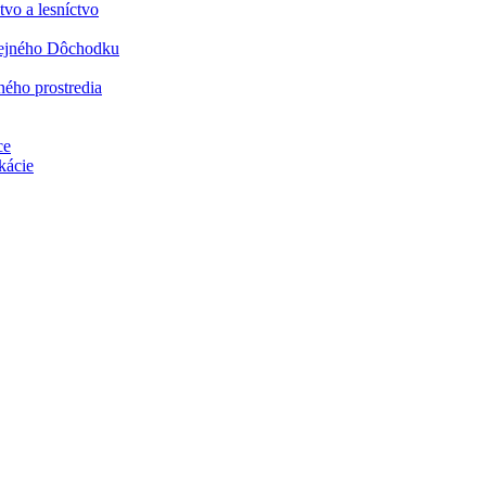
vo a lesníctvo
rejného Dôchodku
ného prostredia
ce
kácie