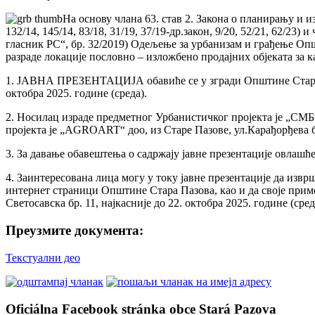
На основу члана 63. став 2. Закона о планирању и изг
132/14, 145/14, 83/18, 31/19, 37/19-др.закон, 9/20, 52/21, 62/
гласник РС“, бр. 32/2019) Одељење за урбанизам и грађење Оп
разраде локације пословно – изложбено продајних објеката за ка
1. ЈАВНА ПРЕЗЕНТАЦИЈА обавиће се у згради Oпштине Стара Пазо
октобра 2025. године (среда).
2. Носилац израде предметног Урбанистичког пројекта је „СМБ 
пројекта је „AGROART“ доо, из Старе Пазове, ул.Карађорђева б
3. За давање обавештења о садржају јавне презентације овлаш
4. Заинтересована лица могу у току јавне презентације да извр
интернет страници Општине Стара Пазова, као и да своје прим
Светосавска бр. 11, најкасније до 22. октобра 2025. године (сред
Преузмите документа:
Текстуални део
Oficiálna Facebook stránka obce Stará Pazova