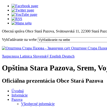
Obecná správa Obce Stará Pazova, Svätosavská 11, 22300 Stará Paz
Vyhľadávanie na webe
Ћирилица
Latinica
Slovenský
English
Deutsch
Opština Stara Pazova, Srem, Voj
Oficiálna prezentácia Obce Stará Pazova
Úvodná
Informácie
Pazova
Všeobecné informácie