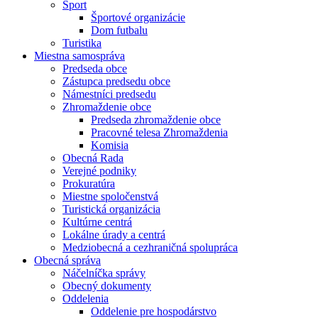
Šport
Športové organizácie
Dom futbalu
Turistika
Miestna samospráva
Predseda obce
Zástupca predsedu obce
Námestníci predsedu
Zhromaždenie obce
Predseda zhromaždenie obce
Pracovné telesa Zhromaždenia
Komisia
Obecná Rada
Verejné podniky
Prokuratúra
Miestne spoločenstvá
Turistická organizácia
Kultúrne centrá
Lokálne úrady a centrá
Medziobecná a cezhraničná spolupráca
Obecná správa
Náčelníčka správy
Obecný dokumenty
Oddelenia
Oddelenie pre hospodárstvo