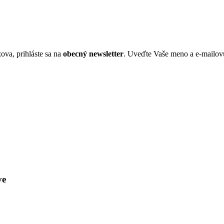
ova, prihláste sa na
obecný newsletter
. Uveďte Vaše meno a e-mailov
ve