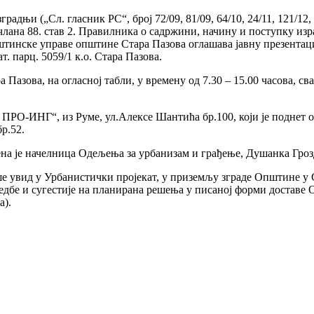
радњи („Сл. гласник РС“, број 72/09, 81/09, 64/10, 24/11, 121/12,
23) и члана 88. став 2. Правилника о садржини, начину и поступку
штинске управе општине Стара Пазова оглашава jавну презентац
т. парц. 5059/1 к.о. Стара Пазова.
ва, на огласној табли, у времену од 7.30 – 15.00 часова, свако
ПРО-ИНГ“, из Руме, ул.Алексе Шантића бр.100, који је поднет о
р.52.
ћена је начелница Одељења за урбанизам и грађење, Душанка Гроз
ше увид у Урбанистички пројекат, у приземљу зграде Општине у С
едбе и сугестије на планирана решења у писаној форми доставе 
а).