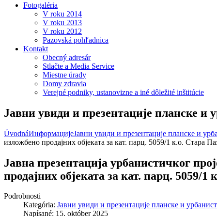
Fotogaléria
V roku 2014
V roku 2013
V roku 2012
Pazovská pohľadnica
Kontakt
Obecný adresár
Stlačte a Media Service
Miestne úrady
Domy zdravia
Verejné podniky, ustanovizne a iné dôležité inštitúcie
Јавни увиди и презентације планске и 
Úvodná
Информације
Јавни увиди и презентације планске и ур
изложбено продајних објеката за кат. парц. 5059/1 к.о. Стара Па
Јавна презентација урбанистичког прој
продајних објеката за кат. парц. 5059/1 
Podrobnosti
Kategória:
Јавни увиди и презентације планске и урбанис
Napísané: 15. október 2025