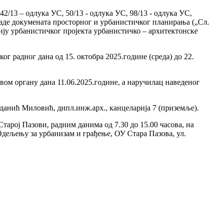
 42/13 – одлука УС, 50/13 - одлука УС, 98/13 - одлука УС,
 израде докумената просторног и урбанистичког планирања („Сл.
ију урбанистичког пројекта урбанистичко – архитектонске
г радног дана од 15. октобра 2025.године (среда) до 22.
вом органу дана 11.06.2025.године, а наручилац наведеног
данић Миловић, дипл.инж.арх., канцеларија 7 (приземље).
тарој Пазови, радним данима од 7.30 до 15.00 часова, на
Одељењу за урбанизам и грађење, ОУ Стара Пазова, ул.