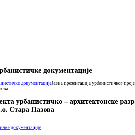
урбанистичке документације
банистичке документације
Јавна презентација урбанистичког проје
зова
екта урбанистичко – архитектонске разр
к.о. Стара Пазова
тичке документације