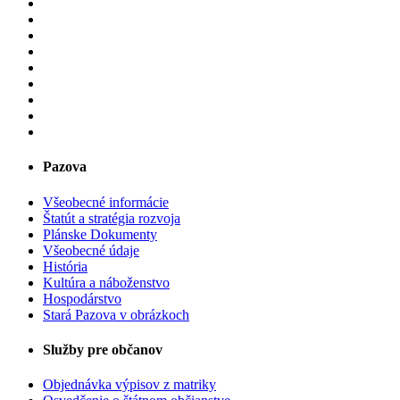
Pazova
Všeobecné informácie
Štatút a stratégia rozvoja
Plánske Dokumenty
Všeobecné údaje
História
Kultúra a náboženstvo
Hospodárstvo
Stará Pazova v obrázkoch
Služby pre občanov
Objednávka výpisov z matriky