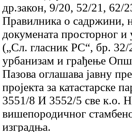
др.закон, 9/20, 52/21, 62/2
Правилника о садржини, н
докумената просторног и
(„Сл. гласник РС“, бр. 32
урбанизам и грађење Опш
Пазова оглашава јавну пр
пројекта за катастарске па
3551/8 И 3552/5 све к.о.
вишепородичног стамбено
изградња.