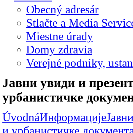
Obecný adresár
Stlačte a Media Servic
Miestne úrady
Domy zdravia
Verejné podniky, ustano
Јавни увиди и презент
урбанистичке докумен
Úvodná
Информације
Јавни
и урбанистичке документ