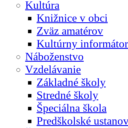
Kultúra
Knižnice v obci
Zväz amatérov
Kultúrny informáto
Náboženstvo
Vzdelávanie
Základné školy
Stredné školy
Špeciálna škola
Predškolské ustano