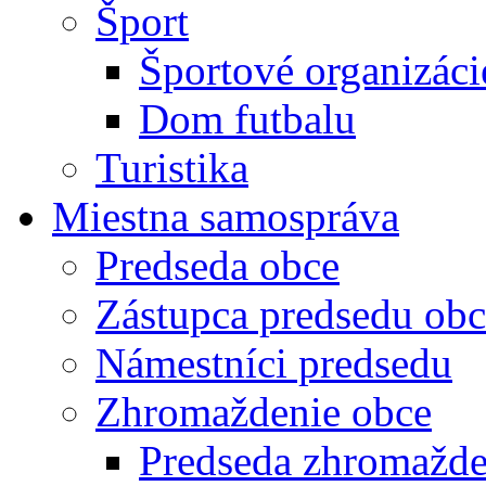
Šport
Športové organizáci
Dom futbalu
Turistika
Miestna samospráva
Predseda obce
Zástupca predsedu obc
Námestníci predsedu
Zhromaždenie obce
Predseda zhromažde