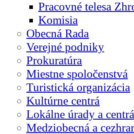
Pracovné telesa Zh
Komisia
Obecná Rada
Verejné podniky
Prokuratúra
Miestne spoločenstvá
Turistická organizácia
Kultúrne centrá
Lokálne úrady a centr
Medziobecná a cezhran