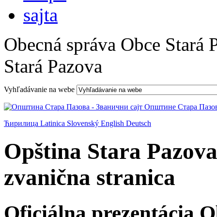
Obecná správa Obce Stará 
Stará Pazova
Vyhľadávanie na webe
Ћирилица
Latinica
Slovenský
English
Deutsch
Opština Stara Pazova
zvanična stranica
Oficiálna prezentácia 