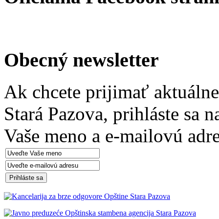
Obecný newsletter
Ak chcete prijimať aktuáln
Stará Pazova, prihláste sa 
Vaše meno a e-mailovú adre