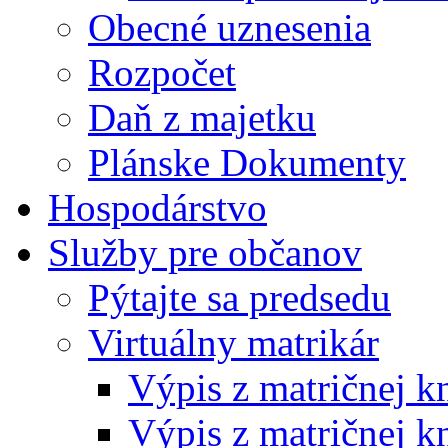
Obecné uznesenia
Rozpočet
Daň z majetku
Plánske Dokumenty
Hospodárstvo
Služby pre občanov
Pýtajte sa predsedu
Virtuálny matrikár
Výpis z matričnej k
Výpis z matričnej k