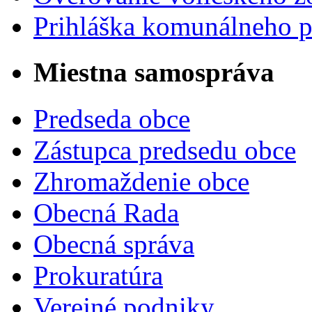
Prihláška komunálneho 
Miestna samospráva
Predseda obce
Zástupca predsedu obce
Zhromaždenie obce
Obecná Rada
Obecná správa
Prokuratúra
Verejné podniky