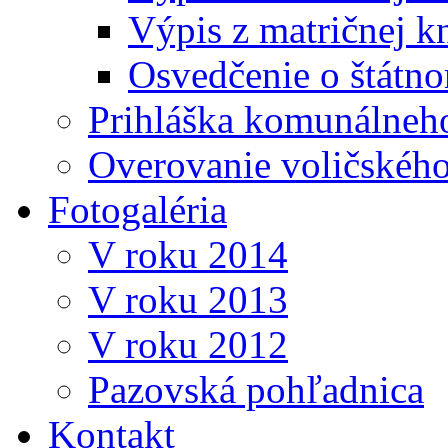
Výpis z matričnej k
Osvedčenie o štátn
Prihláška komunálneh
Overovanie voličskéh
Fotogaléria
V roku 2014
V roku 2013
V roku 2012
Pazovská pohľadnica
Kontakt