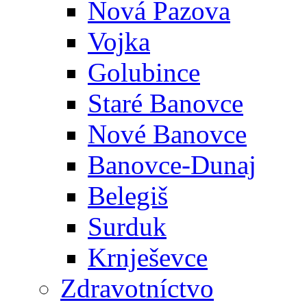
Nová Pazova
Vojka
Golubince
Staré Banovce
Nové Banovce
Banovce-Dunaj
Belegiš
Surduk
Krnješevce
Zdravotníctvo