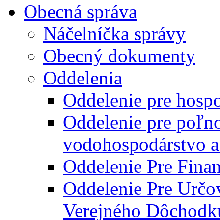
Obecná správa
Náčelníčka správy
Obecný dokumenty
Oddelenia
Oddelenie pre hosp
Oddelenie pre poľn
vodohospodárstvo a 
Oddelenie Pre Finan
Oddelenie Pre Určo
Verejného Dôchodk