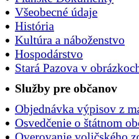
Všeobecné údaje
História
Kultúra a náboženstvo
Hospodárstvo
Stará Pazova v obrázkoc
Služby pre občanov
Objednávka výpisov z ma
Osvedčenie o štátnom ob
Overovanie voličského 