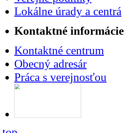
Lokálne úrady a centrá
Kontaktné informácie
Kontaktné centrum
Obecný adresár
Práca s verejnosťou
top