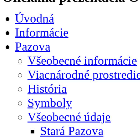
Úvodná
Informácie
Pazova
Všeobecné informácie
Viacnárodné prostredi
História
Symboly
Všeobecné údaje
Stará Pazova