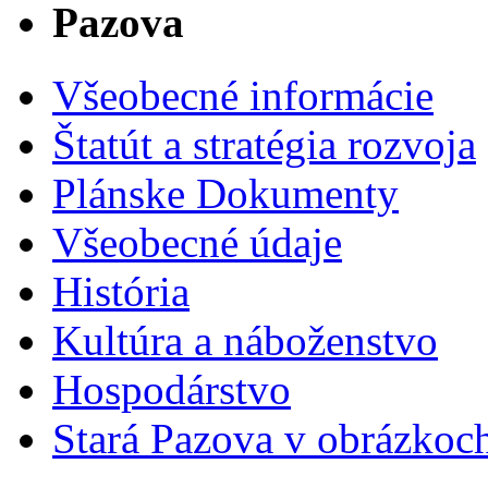
Pazova
Všeobecné informácie
Štatút a stratégia rozvoja
Plánske Dokumenty
Všeobecné údaje
História
Kultúra a náboženstvo
Hospodárstvo
Stará Pazova v obrázkoc