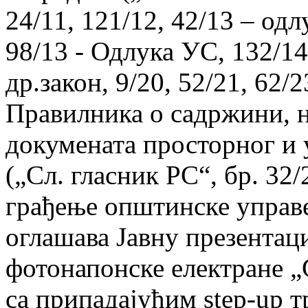
24/11, 121/12, 42/13 – од
98/13 - Одлука УС, 132/14,
др.закон, 9/20, 52/21, 62/2
Правилника о садржини, н
докумената просторног и
(„Сл. гласник РС“, бр. 32
грађење општинске управ
оглашава Јавну презентаци
фотонапонске електране
са припадајућим step-up 