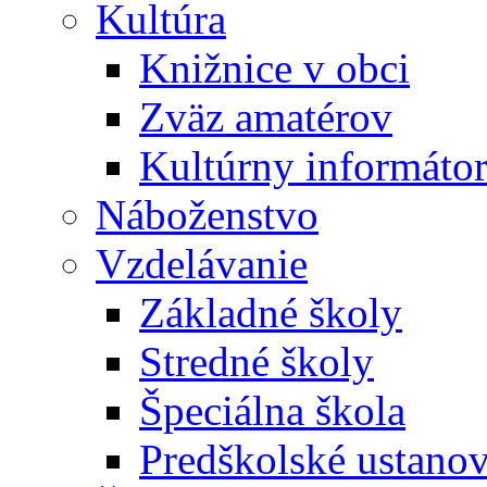
Kultúra
Knižnice v obci
Zväz amatérov
Kultúrny informáto
Náboženstvo
Vzdelávanie
Základné školy
Stredné školy
Špeciálna škola
Predškolské ustano