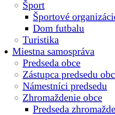
Šport
Športové organizáci
Dom futbalu
Turistika
Miestna samospráva
Predseda obce
Zástupca predsedu obc
Námestníci predsedu
Zhromaždenie obce
Predseda zhromažde