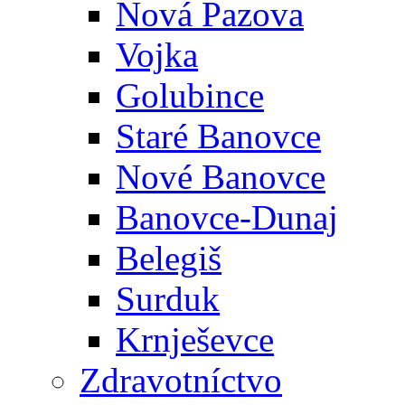
Nová Pazova
Vojka
Golubince
Staré Banovce
Nové Banovce
Banovce-Dunaj
Belegiš
Surduk
Krnješevce
Zdravotníctvo