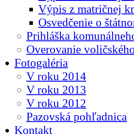
Výpis z matričnej k
Osvedčenie o štátn
Prihláška komunálneh
Overovanie voličskéh
Fotogaléria
V roku 2014
V roku 2013
V roku 2012
Pazovská pohľadnica
Kontakt