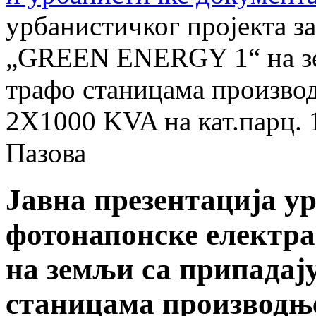
урбанистичког пројекта з
„GREEN ENERGY 1“ на зе
трафо станицама произво
2X1000 KVA на кат.парц. 
Пазова
Јавна презентација у
фотонапонске елект
на земљи са припадај
станицама производње