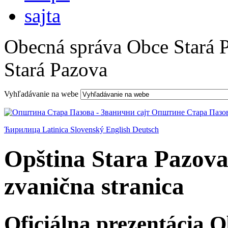
Obecná správa Obce Stará 
Stará Pazova
Vyhľadávanie na webe
Ћирилица
Latinica
Slovenský
English
Deutsch
Opština Stara Pazova
zvanična stranica
Oficiálna prezentácia 