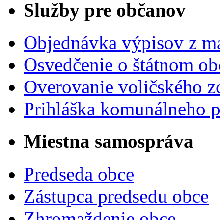
Služby pre občanov
Objednávka výpisov z ma
Osvedčenie o štátnom ob
Overovanie voličského 
Prihláška komunálneho 
Miestna samospráva
Predseda obce
Zástupca predsedu obce
Zhromaždenie obce