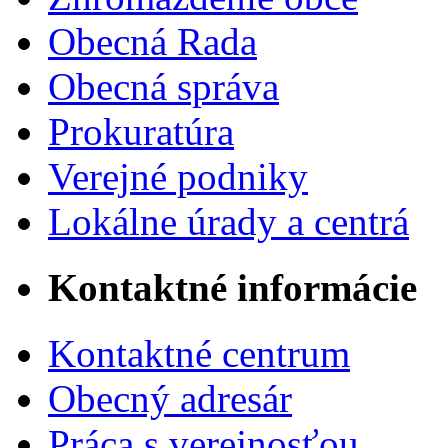
Obecná Rada
Obecná správa
Prokuratúra
Verejné podniky
Lokálne úrady a centrá
Kontaktné informácie
Kontaktné centrum
Obecný adresár
Práca s verejnosťou