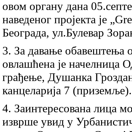
овом органу дана 05.септ
наведеног пројекта је „Gre
Београда, ул.Булевар Зор
3. За давање обавештења о
овлашћена је начелница О
грађење, Душанка Грозда
канцеларија 7 (приземље).
4. Заинтересована лица мо
изврше увид у Урбанистич