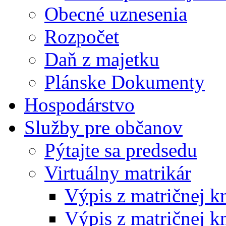
Obecné uznesenia
Rozpočet
Daň z majetku
Plánske Dokumenty
Hospodárstvo
Služby pre občanov
Pýtajte sa predsedu
Virtuálny matrikár
Výpis z matričnej k
Výpis z matričnej k