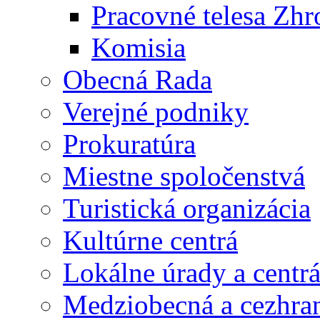
Pracovné telesa Zh
Komisia
Obecná Rada
Verejné podniky
Prokuratúra
Miestne spoločenstvá
Turistická organizácia
Kultúrne centrá
Lokálne úrady a centr
Medziobecná a cezhran