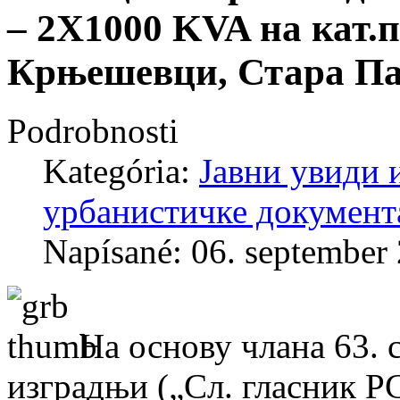
– 2X1000 KVA на кат.па
Крњешевци, Стара Па
Podrobnosti
Kategória:
Јавни увиди 
урбанистичке документ
Napísané: 06. september
На основу члана 63. 
изградњи („Сл. гласник РС“