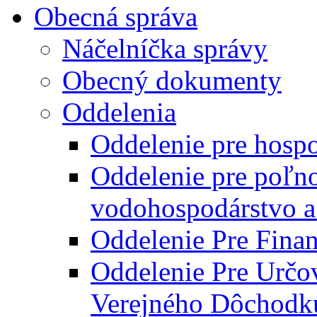
Obecná správa
Náčelníčka správy
Obecný dokumenty
Oddelenia
Oddelenie pre hosp
Oddelenie pre poľn
vodohospodárstvo a 
Oddelenie Pre Finan
Oddelenie Pre Určo
Verejného Dôchodk