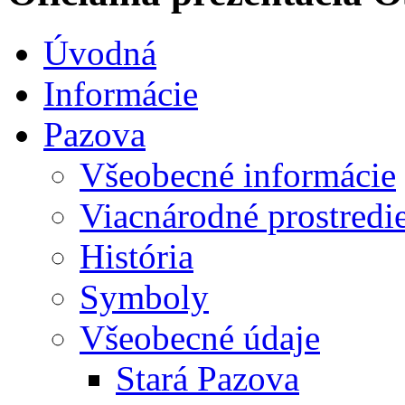
Úvodná
Informácie
Pazova
Všeobecné informácie
Viacnárodné prostredi
História
Symboly
Všeobecné údaje
Stará Pazova