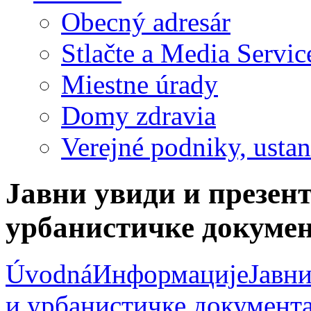
Obecný adresár
Stlačte a Media Servic
Miestne úrady
Domy zdravia
Verejné podniky, ustano
Јавни увиди и презент
урбанистичке докумен
Úvodná
Информације
Јавни
и урбанистичке документ