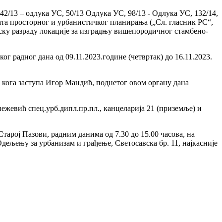
, 42/13 – одлука УС, 50/13 Одлука УС, 98/13 - Одлука УС, 132/14,
ената просторног и урбанистичког планирања („Сл. гласник РС“,
нску разраду локације за изградњу вишепородичног стамбено-
г радног дана од 09.11.2023.године (четвртак) до 16.11.2023.
 кога заступа Игор Мандић, поднетог овом органу дана
ежевић спец.урб.дипл.пр.пл., канцеларија 21 (приземље) и
тарој Пазови, радним данима од 7.30 до 15.00 часова, на
дељењу за урбанизам и грађење, Светосавска бр. 11, најкасније