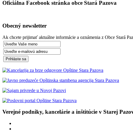
Oficiálna Facebook stránka obce Stará Pazova
Obecný newsletter
Ak chcete prijimať aktuálne informácie a oznámenia z Obce Stará Paz
Verejné podniky, kancelárie a inštitúcie v Starej Pazo