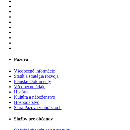
Pazova
Všeobecné informácie
Štatút a stratégia rozvoja
Plánske Dokumenty
Všeobecné údaje
História
Kultúra a náboženstvo
Hospodárstvo
Stará Pazova v obrázkoch
Služby pre občanov