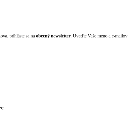
ova, prihláste sa na
obecný newsletter
. Uveďte Vaše meno a e-mailov
ve