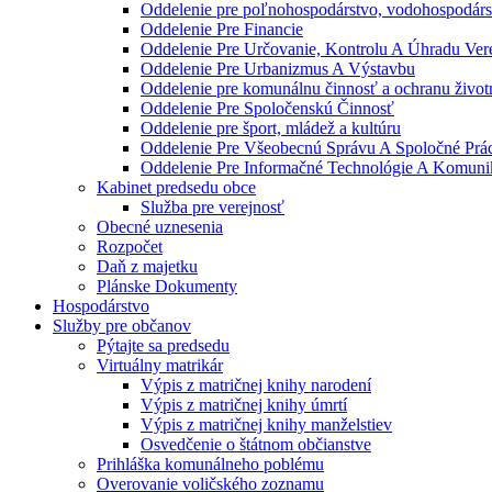
Oddelenie pre poľnohospodárstvo, vodohospodárst
Oddelenie Pre Financie
Oddelenie Pre Určovanie, Kontrolu A Úhradu Ve
Oddelenie Pre Urbanizmus A Výstavbu
Oddelenie pre komunálnu činnosť a ochranu život
Oddelenie Pre Spoločenskú Činnosť
Oddelenie pre šport, mládež a kultúru
Oddelenie Pre Všeobecnú Správu A Spoločné Prá
Oddelenie Pre Informačné Technológie A Komuni
Kabinet predsedu obce
Služba pre verejnosť
Obecné uznesenia
Rozpočet
Daň z majetku
Plánske Dokumenty
Hospodárstvo
Služby pre občanov
Pýtajte sa predsedu
Virtuálny matrikár
Výpis z matričnej knihy narodení
Výpis z matričnej knihy úmrtí
Výpis z matričnej knihy manželstiev
Osvedčenie o štátnom občianstve
Prihláška komunálneho poblému
Overovanie voličského zoznamu