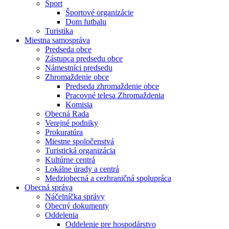
Šport
Športové organizácie
Dom futbalu
Turistika
Miestna samospráva
Predseda obce
Zástupca predsedu obce
Námestníci predsedu
Zhromaždenie obce
Predseda zhromaždenie obce
Pracovné telesa Zhromaždenia
Komisia
Obecná Rada
Verejné podniky
Prokuratúra
Miestne spoločenstvá
Turistická organizácia
Kultúrne centrá
Lokálne úrady a centrá
Medziobecná a cezhraničná spolupráca
Obecná správa
Náčelníčka správy
Obecný dokumenty
Oddelenia
Oddelenie pre hospodárstvo