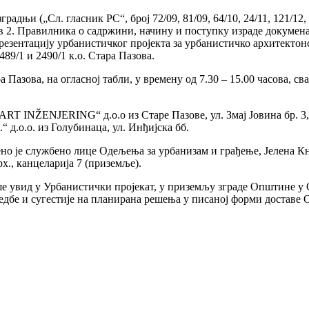
градњи („Сл. гласник РС“, број 72/09, 81/09, 64/10, 24/11, 121/12
. став 2. Правилника о садржини, начину и поступку израде докум
презентацију урбанистичког пројекта за урбанистичко архитекто
2489/1 и 2490/1 к.о. Стара Пазова.
ва, на огласној табли, у времену од 7.30 – 15.00 часова, свако
ART INŽENJERING“ д.о.о из Старе Пазове, ул. Змај Јовина бр. 3,
“ д.о.о. из Голубинаца, ул. Инђијска бб.
ено је службено лице Одељења за урбанизам и грађење, Јелена Кн
., канцеларија 7 (приземље).
ше увид у Урбанистички пројекат, у приземљу зграде Општине у С
дбе и сугестије на планирана решења у писаној форми доставе О