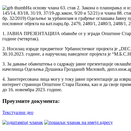
На основу члана 63. став 2. Закона о планирању и из
145/14, 83/18, 31/19, 37/19-др.закон, 9/20 и 52/21) и члана 88
бр. 32/2019) Одељење за урбанизам и грађење оглашава Јавну 
пословног објекта на кат.парц.бр. 2479, 2480/1, 2480/3, 2488/1, 
1. ЈАВНА ПРЕЗЕНТАЦИЈА обавиће се у згради Oпштине Стара Пазо
године (четвртак).
2. Носилац израде предметног Урбанистичког пројекта је „DEC
30.10.2023. године, а наручилац наведеног пројекта је “М.Б.С.Н.
3. За давање обавештења о садржају јавне презентације овлашћ
начелница Одељења Душанка Грозданић Миловић, дипл.инж.арх
4. Заинтересована лица могу у току јавне презентације да извр
интернет страници Општине Стара Пазова, као и да своје приме
до 16. новембра 2023. године.
Преузмите документа:
Текстуални део