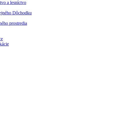
vo a lesníctvo
rejného Dôchodku
ného prostredia
ce
kácie