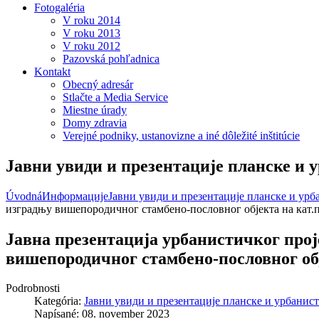
Fotogaléria
V roku 2014
V roku 2013
V roku 2012
Pazovská pohľadnica
Kontakt
Obecný adresár
Stlačte a Media Service
Miestne úrady
Domy zdravia
Verejné podniky, ustanovizne a iné dôležité inštitúcie
Јавни увиди и презентације планске и 
Úvodná
Информације
Јавни увиди и презентације планске и ур
изградњу вишепородичног стамбено-пословног објекта на кат.парц
Јавна презентација урбанистичког прој
вишепородичног стамбено-пословног објект
Podrobnosti
Kategória:
Јавни увиди и презентације планске и урбанис
Napísané: 08. november 2023