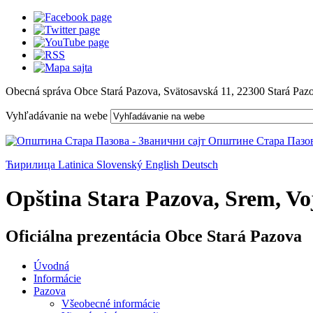
Obecná správa Obce Stará Pazova, Svätosavská 11, 22300 Stará Paz
Vyhľadávanie na webe
Ћирилица
Latinica
Slovenský
English
Deutsch
Opština Stara Pazova, Srem, Voj
Oficiálna prezentácia Obce Stará Pazova
Úvodná
Informácie
Pazova
Všeobecné informácie