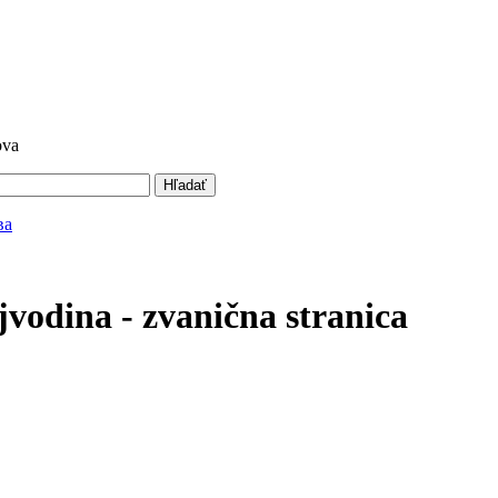
ova
Hľadať
vodina - zvanična stranica