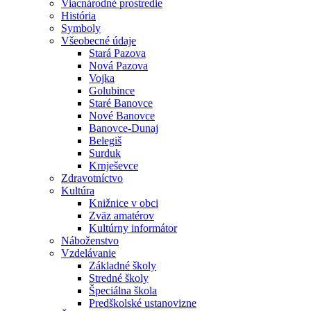
Viacnárodné prostredie
História
Symboly
Všeobecné údaje
Stará Pazova
Nová Pazova
Vojka
Golubince
Staré Banovce
Nové Banovce
Banovce-Dunaj
Belegiš
Surduk
Krnješevce
Zdravotníctvo
Kultúra
Knižnice v obci
Zväz amatérov
Kultúrny informátor
Náboženstvo
Vzdelávanie
Základné školy
Stredné školy
Špeciálna škola
Predškolské ustanovizne