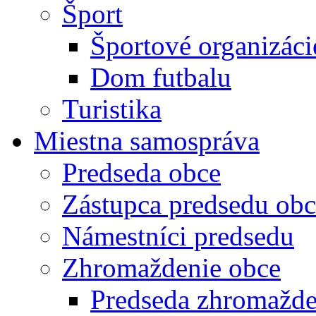
Šport
Športové organizáci
Dom futbalu
Turistika
Miestna samospráva
Predseda obce
Zástupca predsedu obc
Námestníci predsedu
Zhromaždenie obce
Predseda zhromažde