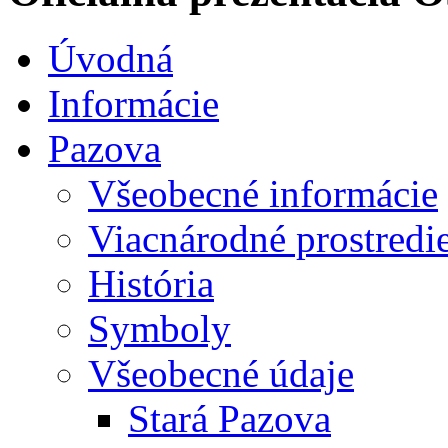
Úvodná
Informácie
Pazova
Všeobecné informácie
Viacnárodné prostredi
História
Symboly
Všeobecné údaje
Stará Pazova