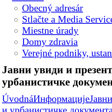
Obecný adresár
Stlačte a Media Servic
Miestne úrady
Domy zdravia
Verejné podniky, ustano
Јавни увиди и презент
урбанистичке докумен
Úvodná
Информације
Јавни
и урбанистичке документ