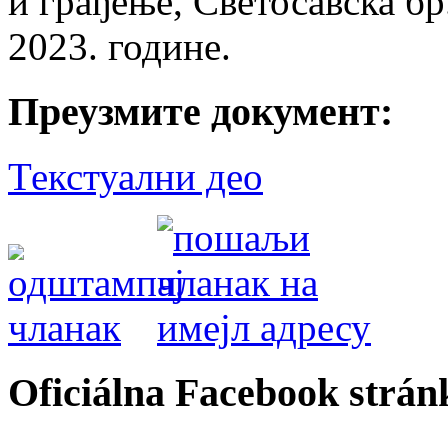
и грађење, Светосавска бр.
2023. године.
Преузмите документ:
Текстуални део
Oficiálna Facebook strán