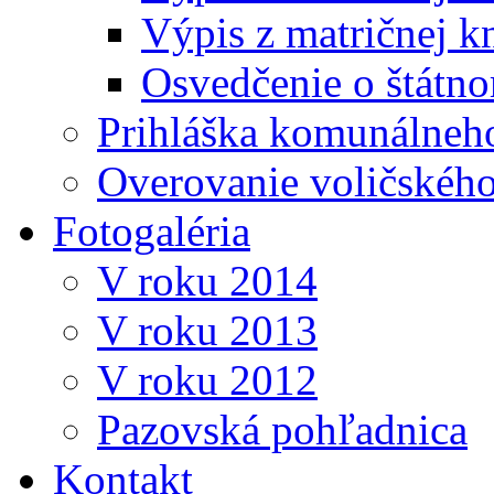
Výpis z matričnej k
Osvedčenie o štátn
Prihláška komunálneh
Overovanie voličskéh
Fotogaléria
V roku 2014
V roku 2013
V roku 2012
Pazovská pohľadnica
Kontakt