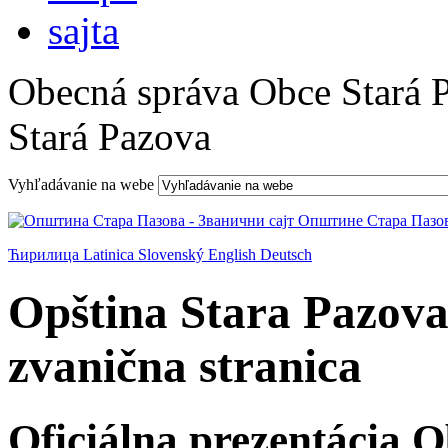
Obecná správa Obce Stará 
Stará Pazova
Vyhľadávanie na webe
Ћирилица
Latinica
Slovenský
English
Deutsch
Opština Stara Pazova
zvanična stranica
Oficiálna prezentácia 