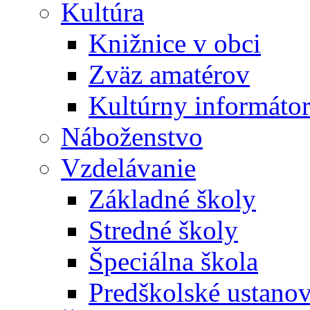
Kultúra
Knižnice v obci
Zväz amatérov
Kultúrny informáto
Náboženstvo
Vzdelávanie
Základné školy
Stredné školy
Špeciálna škola
Predškolské ustano