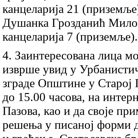
канцеларија 21 (приземљ
Душанка Грозданић Милов
канцеларија 7 (приземље).
4. Заинтересована лица мо
изврше увид у Урбанистич
зграде Општине у Старој 
до 15.00 часова, на инте
Пазова, као и да своје пр
решења у писаној форми 