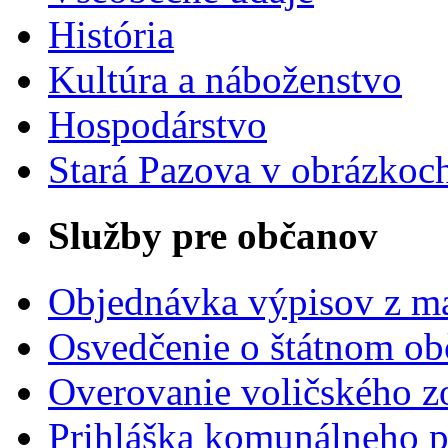
História
Kultúra a náboženstvo
Hospodárstvo
Stará Pazova v obrázkoc
Služby pre občanov
Objednávka výpisov z ma
Osvedčenie o štátnom ob
Overovanie voličského 
Prihláška komunálneho 