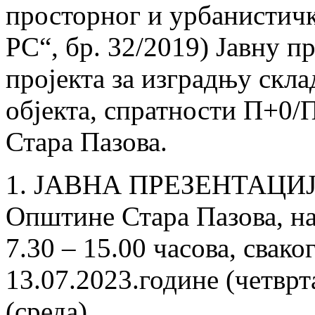
просторног и урбанистичк
РС“, бр. 32/2019) Јавну п
пројекта за изградњу ск
објекта, спратности П+0/П
Стара Пазова.
1. ЈАВНА ПРЕЗЕНТАЦИЈА 
Oпштине Стара Пазова, на 
7.30 – 15.00 часова, свако
13.07.2023.године (четврт
(среда).