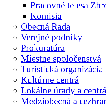
Pracovné telesa Zh
Komisia
Obecná Rada
Verejné podniky
Prokuratúra
Miestne spoločenstvá
Turistická organizácia
Kultúrne centrá
Lokálne úrady a centr
Medziobecná a cezhran