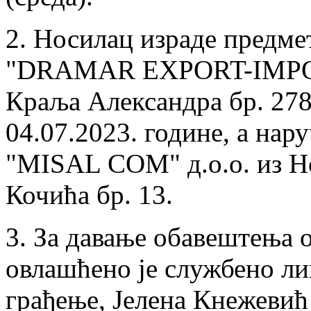
2. Носилац израде предме
"DRAMAR EXPORT-IMPORT"
Краља Александра бр. 278
04.07.2023. године, а нар
"MISAL COM" д.о.о. из Но
Кочића бр. 13.
3. За давање обавештења о
овлашћено је службено ли
грађење, Јелена Кнежевић 