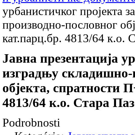
урбанистичког пројекта з
производно-пословног обј
кат.парц.бр. 4813/64 к.о. 
Јавна презентација у
изградњу складишно-
објекта, спратности П
4813/64 к.о. Стара Па
Podrobnosti