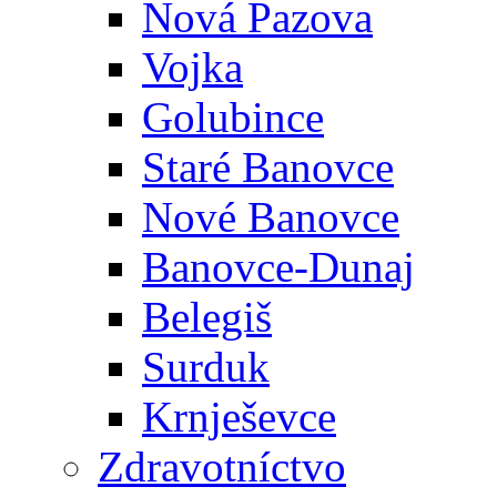
Nová Pazova
Vojka
Golubince
Staré Banovce
Nové Banovce
Banovce-Dunaj
Belegiš
Surduk
Krnješevce
Zdravotníctvo