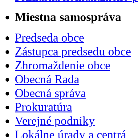
Miestna samospráva
Predseda obce
Zástupca predsedu obce
Zhromaždenie obce
Obecná Rada
Obecná správa
Prokuratúra
Verejné podniky
Lokálne úrady a centrá