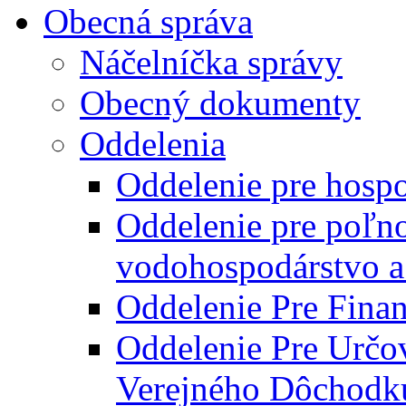
Obecná správa
Náčelníčka správy
Obecný dokumenty
Oddelenia
Oddelenie pre hosp
Oddelenie pre poľn
vodohospodárstvo a 
Oddelenie Pre Finan
Oddelenie Pre Určo
Verejného Dôchodk