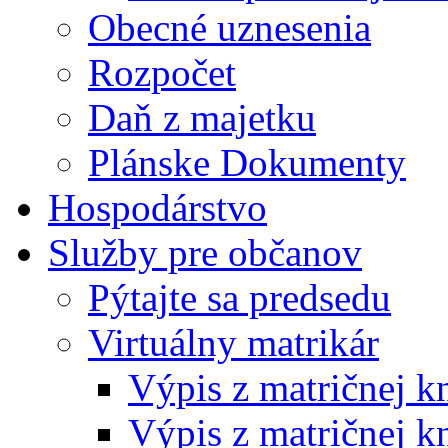
Obecné uznesenia
Rozpočet
Daň z majetku
Plánske Dokumenty
Hospodárstvo
Služby pre občanov
Pýtajte sa predsedu
Virtuálny matrikár
Výpis z matričnej k
Výpis z matričnej k