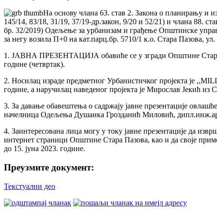
На основу члана 63. став 2. Закона о планирању и из
145/14, 83/18, 31/19, 37/19-др.закон, 9/20 и 52/21) и члана 88
бр. 32/2019) Одељење за урбанизам и грађење Општинске управ
за негу возила П+0 на кат.парц.бр. 5710/1 к.о. Стара Пазова, ул
1. ЈАВНА ПРЕЗЕНТАЦИЈА обавиће се у згради Oпштине Стара Пазо
године (четвртак).
2. Носилац израде предметног Урбанистичког пројекта је ,,MIL
године, а наручилац наведеног пројекта је Мирослав Јекић из 
3. За давање обавештења о садржају јавне презентације овлашћ
начелница Одељења Душанка Грозданић Миловић, дипл.инж.арх
4. Заинтересована лица могу у току јавне презентације да извр
интернет страници Општине Стара Пазова, као и да своје приме
до 15. јуна 2023. године.
Преузмите документ:
Текстуални део