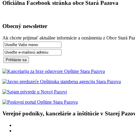
Oficiálna Facebook stránka obce Stará Pazova
Obecný newsletter
Ak chcete prijimať aktuálne informácie a oznámenia z Obce Stará Paz
Verejné podniky, kancelárie a inštitúcie v Starej Pazo