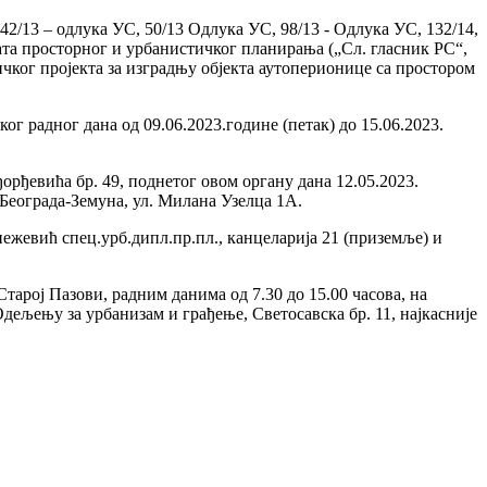
, 42/13 – одлука УС, 50/13 Одлука УС, 98/13 - Одлука УС, 132/14,
ената просторног и урбанистичког планирања („Сл. гласник РС“,
чког пројекта за изградњу објекта аутоперионице са простором
г радног дана од 09.06.2023.године (петак) до 15.06.2023.
орђевића бр. 49, поднетог овом органу дана 12.05.2023.
 Београда-Земуна, ул. Милана Узелца 1А.
ежевић спец.урб.дипл.пр.пл., канцеларија 21 (приземље) и
тарој Пазови, радним данима од 7.30 до 15.00 часова, на
дељењу за урбанизам и грађење, Светосавска бр. 11, најкасније