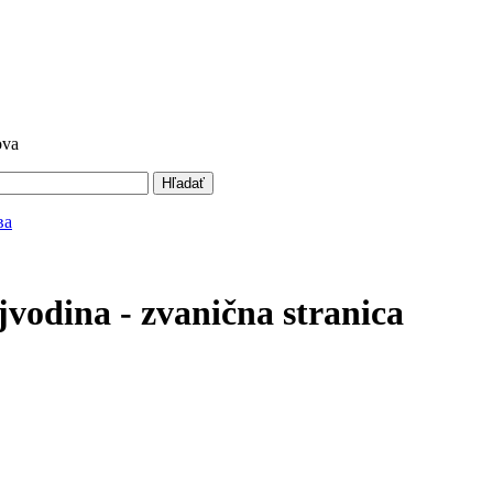
ova
Hľadať
vodina - zvanična stranica