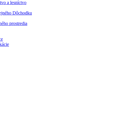
vo a lesníctvo
rejného Dôchodku
ného prostredia
ce
kácie