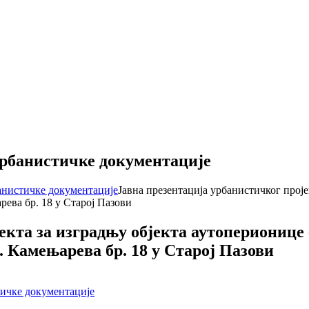
урбанистичке документације
банистичке документације
Јавна презентација урбанистичког проје
арева бр. 18 у Старој Пазови
екта за изградњу објекта аутоперионице 
ул. Камењарева бр. 18 у Старој Пазови
тичке документације