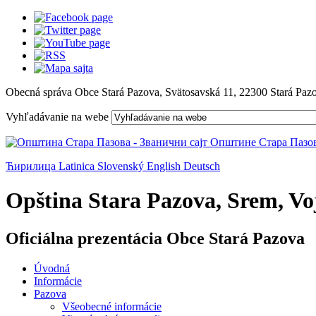
Obecná správa Obce Stará Pazova, Svätosavská 11, 22300 Stará Paz
Vyhľadávanie na webe
Ћирилица
Latinica
Slovenský
English
Deutsch
Opština Stara Pazova, Srem, Voj
Oficiálna prezentácia Obce Stará Pazova
Úvodná
Informácie
Pazova
Všeobecné informácie