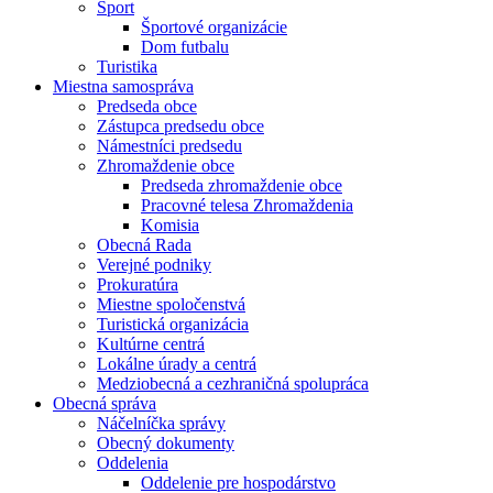
Šport
Športové organizácie
Dom futbalu
Turistika
Miestna samospráva
Predseda obce
Zástupca predsedu obce
Námestníci predsedu
Zhromaždenie obce
Predseda zhromaždenie obce
Pracovné telesa Zhromaždenia
Komisia
Obecná Rada
Verejné podniky
Prokuratúra
Miestne spoločenstvá
Turistická organizácia
Kultúrne centrá
Lokálne úrady a centrá
Medziobecná a cezhraničná spolupráca
Obecná správa
Náčelníčka správy
Obecný dokumenty
Oddelenia
Oddelenie pre hospodárstvo