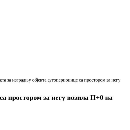
кта за изградњу објекта аутоперионице са простором за негу
са простором за негу возила П+0 на