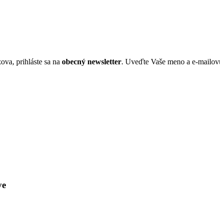
ova, prihláste sa na
obecný newsletter
. Uveďte Vaše meno a e-mailov
ve