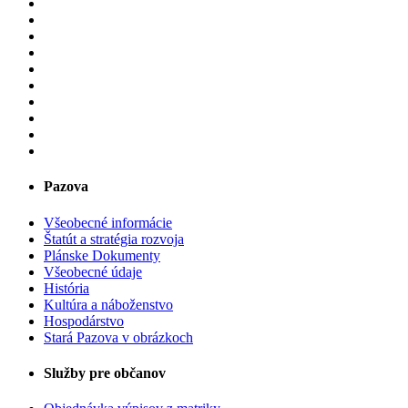
Pazova
Všeobecné informácie
Štatút a stratégia rozvoja
Plánske Dokumenty
Všeobecné údaje
História
Kultúra a náboženstvo
Hospodárstvo
Stará Pazova v obrázkoch
Služby pre občanov