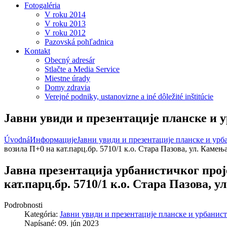
Fotogaléria
V roku 2014
V roku 2013
V roku 2012
Pazovská pohľadnica
Kontakt
Obecný adresár
Stlačte a Media Service
Miestne úrady
Domy zdravia
Verejné podniky, ustanovizne a iné dôležité inštitúcie
Јавни увиди и презентације планске и 
Úvodná
Информације
Јавни увиди и презентације планске и ур
возила П+0 на кат.парц.бр. 5710/1 к.о. Стара Пазова, ул. Камењ
Јавна презентација урбанистичког прој
кат.парц.бр. 5710/1 к.о. Стара Пазова, 
Podrobnosti
Kategória:
Јавни увиди и презентације планске и урбанис
Napísané: 09. jún 2023