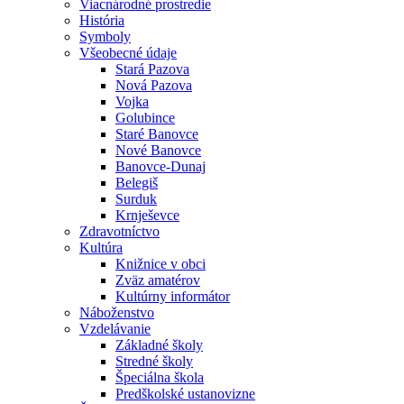
Viacnárodné prostredie
História
Symboly
Všeobecné údaje
Stará Pazova
Nová Pazova
Vojka
Golubince
Staré Banovce
Nové Banovce
Banovce-Dunaj
Belegiš
Surduk
Krnješevce
Zdravotníctvo
Kultúra
Knižnice v obci
Zväz amatérov
Kultúrny informátor
Náboženstvo
Vzdelávanie
Základné školy
Stredné školy
Špeciálna škola
Predškolské ustanovizne