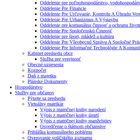
Oddelenie pre poľnohospodárstvo, vodohospodárst
Oddelenie Pre Financie
Oddelenie Pre Určovanie, Kontrolu A Úhradu Ve
Oddelenie Pre Urbanizmus A Výstavbu
Oddelenie pre komunálnu činnosť a ochranu život
Oddelenie Pre Spoločenskú Činnosť
Oddelenie pre šport, mládež a kultúru
Oddelenie Pre Všeobecnú Správu A Spoločné Prá
Oddelenie Pre Informačné Technológie A Komuni
Kabinet predsedu obce
Služba pre verejnosť
Obecné uznesenia
Rozpočet
Daň z majetku
Plánske Dokumenty
Hospodárstvo
Služby pre občanov
Pýtajte sa predsedu
Virtuálny matrikár
Výpis z matričnej knihy narodení
Výpis z matričnej knihy úmrtí
Výpis z matričnej knihy manželstiev
Osvedčenie o štátnom občianstve
Prihláška komunálneho poblému
Overovanie voličského zoznamu