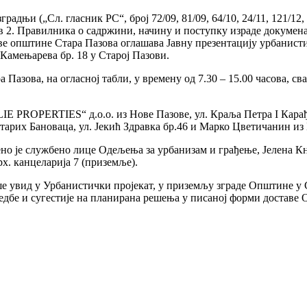
градњи („Сл. гласник РС“, број 72/09, 81/09, 64/10, 24/11, 121/12
. став 2. Правилника о садржини, начину и поступку израде докум
е општине Стара Пазова оглашава Јавну презентацију урбанисти
. Камењарева бр. 18 у Старој Пазови.
ва, на огласној табли, у времену од 7.30 – 15.00 часова, свако
LIE PROPERTIES“ д.о.о. из Нове Пазове, ул. Краља Петра I Карађ
Старих Бановаца, ул. Јекић Здравка бр.46 и Марко Цветичанин из
ено је службено лице Одељења за урбанизам и грађење, Јелена Кн
. канцеларија 7 (приземље).
ше увид у Урбанистички пројекат, у приземљу зграде Општине у С
дбе и сугестије на планирана решења у писаној форми доставе О