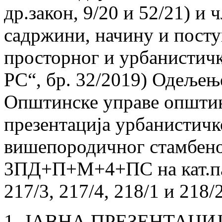
др.закон, 9/20 и 52/21) и 
садржини, начину и посту
просторног и урбанистичк
РС“, бр. 32/2019) Одељењ
Општинске управе општин
презентација урбанистичк
вишепородичног стамбено
3ПД+П+М+4+ПС на кат.парц
217/3, 217/4, 218/1 и 218/
1. ЈАВНА ПРЕЗЕНТАЦИЈА 