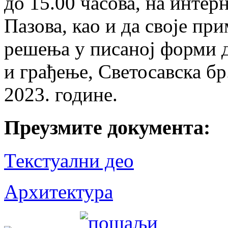
до 15.00 часова, на инте
Пазова, као и да своје пр
решења у писаној форми 
и грађење, Светосавска бр.
2023. године.
Преузмите документа:
Текстуални део
Архитектура