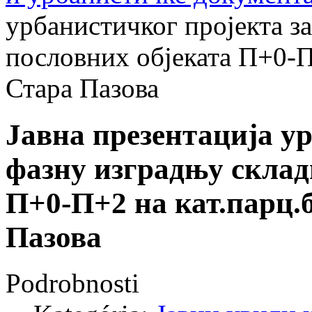
урбанистичког пројекта з
пословних објеката П+0-П+
Стара Пазова
Јавна презентација у
фазну изградњу склад
П+0-П+2 на кат.парц.б
Пазова
Podrobnosti