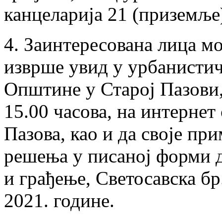
канцеларија 21 (приземље
4. Заинтересована лица мо
изврше увид у урбанистич
Општине у Старој Пазови,
15.00 часова, на интерне
Пазова, као и да своје пр
решења у писаној форми 
и грађење, Светосавска бр.
2021. године.