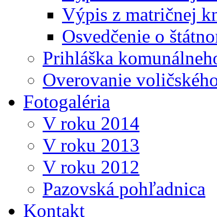
Výpis z matričnej k
Osvedčenie o štátn
Prihláška komunálneh
Overovanie voličskéh
Fotogaléria
V roku 2014
V roku 2013
V roku 2012
Pazovská pohľadnica
Kontakt