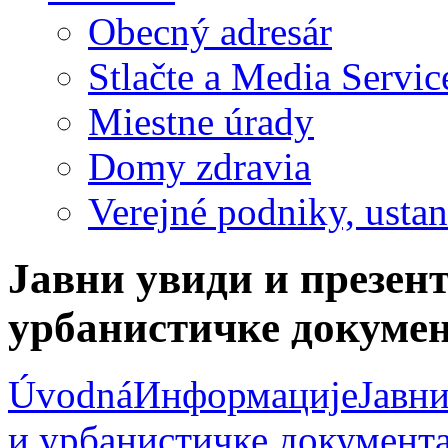
Obecný adresár
Stlačte a Media Servic
Miestne úrady
Domy zdravia
Verejné podniky, ustano
Јавни увиди и презент
урбанистичке докумен
Úvodná
Информације
Јавни
и урбанистичке документ