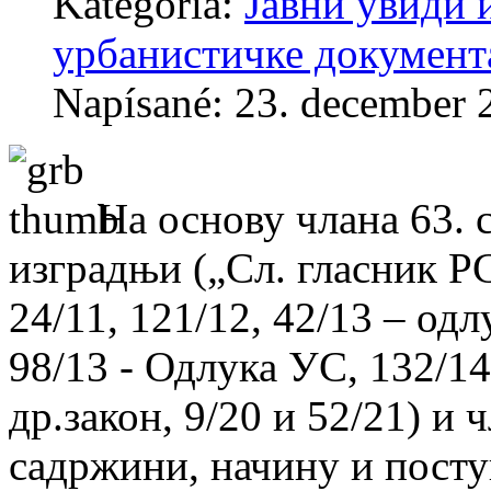
Kategória:
Јавни увиди 
урбанистичке документ
Napísané: 23. december 
На основу члана 63. 
изградњи („Сл. гласник РС“
24/11, 121/12, 42/13 – од
98/13 - Одлука УС, 132/14,
др.закон, 9/20 и 52/21) и 
садржини, начину и посту