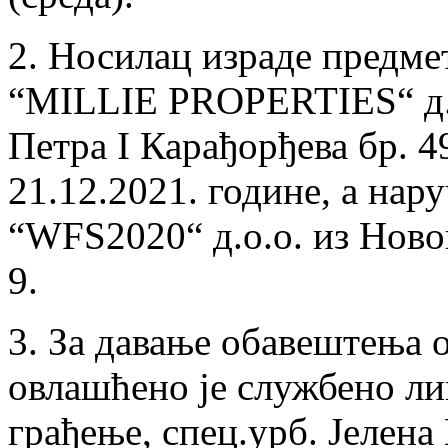
2. Носилац израде предме
“MILLIE PROPERTIES“ д.о
Петра I Карађорђева бр. 4
21.12.2021. године, а нар
“WFS2020“ д.о.о. из Ново
9.
3. За давање обавештења о
овлашћено је службено ли
грађење, спец.урб. Јелена