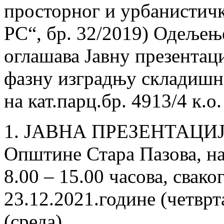
просторног и урбанистичк
РС“, бр. 32/2019) Одељењ
оглашава Јавну презентаци
фазну изградњу складишн
на кат.парц.бр. 4913/4 к.о
1. ЈАВНА ПРЕЗЕНТАЦИЈА 
Oпштине Стара Пазова, на 
8.00 – 15.00 часова, свако
23.12.2021.године (четврт
(среда).