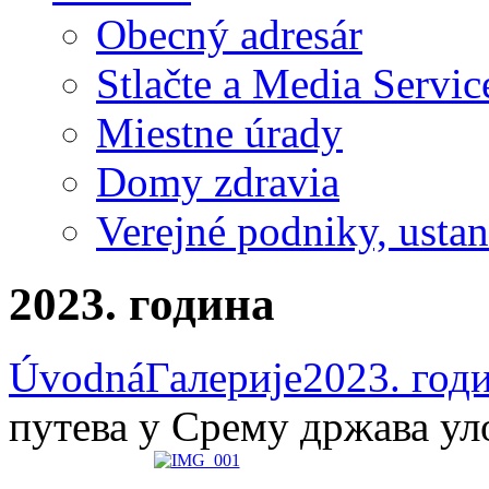
Obecný adresár
Stlačte a Media Servic
Miestne úrady
Domy zdravia
Verejné podniky, ustano
2023. година
Úvodná
Галерије
2023. год
путева у Срему држава ул