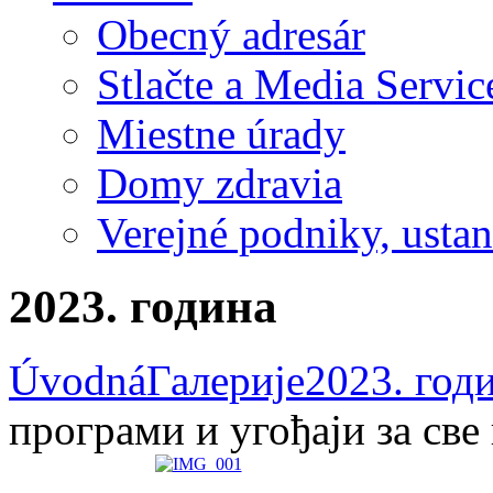
Obecný adresár
Stlačte a Media Servic
Miestne úrady
Domy zdravia
Verejné podniky, ustano
2023. година
Úvodná
Галерије
2023. год
програми и угођаји за све