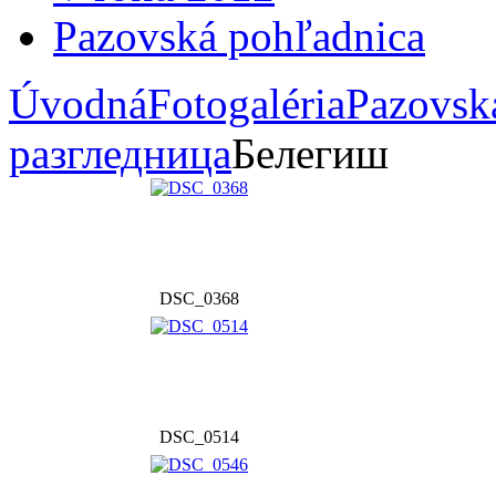
Pazovská pohľadnica
Úvodná
Fotogaléria
Pazovsk
разгледница
Белегиш
DSC_0368
DSC_0514