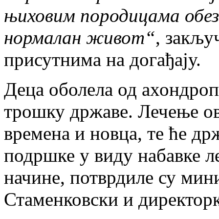
њиховим породицама обез
нормалан живот“
, закљу
присутнима на догађају.
Деца оболела од ахондропл
трошку државе. Лечење ов
времена и новца, те ће др
подршке у виду набавке л
начине, потврдиле су мин
Стаменковски и директор