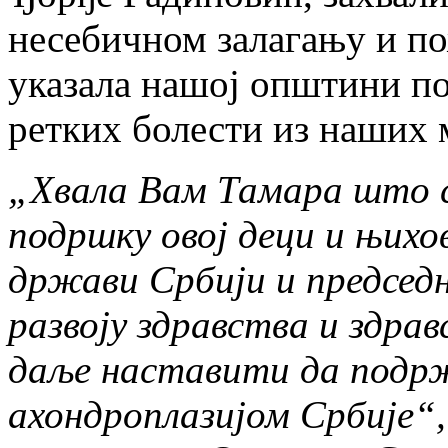
несебичном залагању и пож
указала нашој општини п
ретких болести из наших 
„Хвала Вам Тамара што 
подршку овој деци и њих
држави Србији и председ
развоју здравства и здра
даље наставити да подр
ахондроплазијом Србије“,