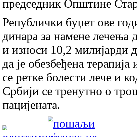
председник Општине Стар
Републички буџет ове годи
динара за намене лечења 
и износи 10,2 милијарди д
да је обезбеђена терапија
се ретке болести лече и к
Србији се тренутно о тро
пацијената.