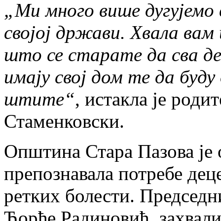
„Ми много више дугујемо 
својој држави. Хвала вам
што се старате да сва де
имају свој дом те да буду
штите“
, истакла је род
Стаменковски.
Општина Стара Пазова је 
препознавала потребе дец
ретких болести. Председн
Ђорђе Радиновић, захвали