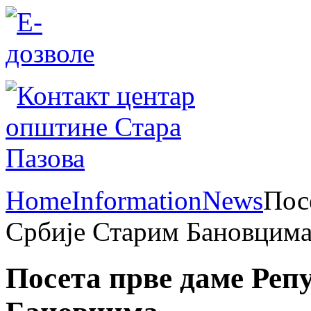
Home
Information
News
Пос
Србије Старим Бановцим
Посета прве даме Реп