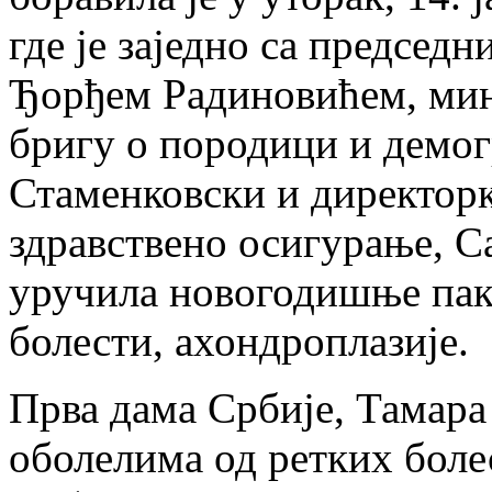
где је заједно са председ
Ђорђем Радиновићем, мин
бригу о породици и демо
Стаменковски и директор
здравствено осигурање, 
уручила новогодишње паке
болести, ахондроплазије.
Прва дама Србије, Тамар
оболелима од ретких бол