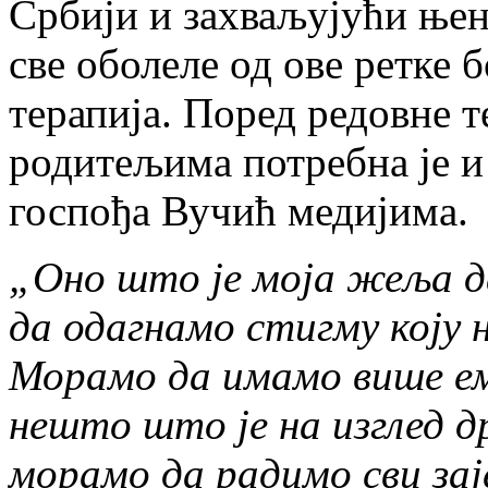
Србији и захваљујући њен
све оболеле од ове ретке 
терапија. Поред редовне 
родитељима потребна је и
госпођа Вучић медијима.
„Оно што је моја жеља да
да одагнамо стигму коју 
Морамо да имамо више ем
нешто што је на изглед д
морамо да радимо сви зај