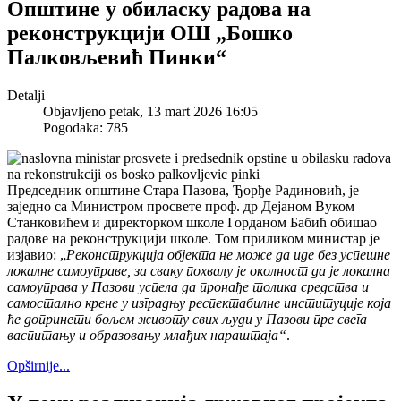
Општине у обиласку радова на
реконструкцији ОШ „Бошко
Палковљевић Пинки“
Detalji
Objavljeno petak, 13 mart 2026 16:05
Pogodaka: 785
Председник општине Стара Пазова, Ђорђе Радиновић, је
заједно са Министром просвете проф. др Дејаном Вуком
Станковићем и директорком школе Горданом Бабић обишао
радове на реконструкцији школе. Том приликом министар је
изјавио: „
Реконструкција објекта не може да иде без успешне
локалне самоуправе, за сваку похвалу је околност да је локална
самоуправа у Пазови успела да пронађе толика средства и
самостално крене у изградњу респектабилне институције која
ће допринети бољем животу свих људи у Пазови пре свега
васпитању и образовању млађих нараштаја“
.
Opširnije...