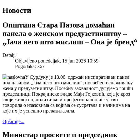
Новости
Општина Стара Пазова домаћин
панела о женском предузетништву –
„Јача него што мислиш – Она је бренд“
Detalji
Objavljeno ponedeljak, 15 jun 2026 10:59
Pogodaka: 367
У Сурдуку је 13.06. одржан инспиративан панел
под називом „Јача него што мислиш“, посвећен оснаживању
жена у предузетништву. Посебну захвалност дугујемо гошћи
председници Покрајинске владе Majи Гојковић, која је кроз
своје животно, политичко и професионално искуство
говорила о изазовима са којима се сусретала и начинима на
које их је успешно превазилазила.
Opširnije...
Mинистар просвете и председник