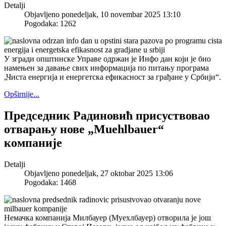
Detalji
Objavljeno ponedeljak, 10 novembar 2025 13:10
Pogodaka: 1262
У згради општинске Управе одржан је Инфо дан који је био
намењен за давање свих информација по питању програма
„Чиста енергија и енергетска ефикасност за грађане у Србији“.
Opširnije...
Председник Радиновић присуствовао
отварању нове „Muehlbauer“
компаније
Detalji
Objavljeno ponedeljak, 27 oktobar 2025 13:06
Pogodaka: 1468
Немачка компанија Милбауер (Муехлбауер) отворила је још