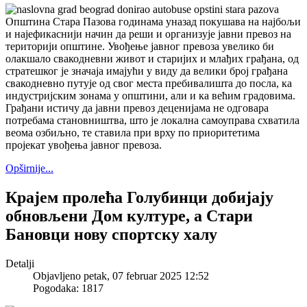
Општина Стара Пазова годинама уназад покушава на најбољи
и најефикаснији начин да реши и организује јавни превоз на
територији општине. Увођење јавног превоза увелико би
олакшало свакодневни живот и старијих и млађих грађана, од
стратешког је значаја имајући у виду да велики број грађана
свакодневно путује од свог места пребивалишта до посла, ка
индустријским зонама у општини, али и ка већим градовима.
Грађани истичу да јавни превоз деценијама не одговара
потребама становништва, што је локална самоуправа схватила
веома озбиљно, те ставила при врху по приоритетима
пројекат увођења јавног превоза.
Opširnije...
Крајем пролећа Голубинци добијају
обновљени Дом културе, а Стари
Бановци нову спортску халу
Detalji
Objavljeno petak, 07 februar 2025 12:52
Pogodaka: 1817