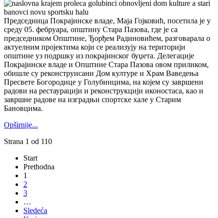
Председница Покрајинске владе, Маја Гојковић, посетила је у
среду 05. фебруара, општину Стара Пазова, где је са
председником Општине, Ђорђем Радиновићем, разговарала о
актуелним пројектима који се реализују на територији
општине уз подршку из покрајинског буџета. Делегације
Покрајинске владе и Општине Стара Пазова овом приликом,
обишле су реконструисани Дом културе и Храм Ваведења
Пресвете Богородице у Голубинцима, на којем су завршени
радови на рестаурацији и реконструкцији иконостаса, као и
завршне радове на изградњи спортске хале у Старим
Бановцима.
Opširnije...
Strana 1 od 110
Start
Prethodna
1
2
3
…
Sledeća