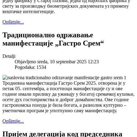
једну фабрику у Старој Пазови, једна од најбољих фабрика у
свету за производњу биометријских докумената уз примену
вештачке интелигенције.
Opširnije...
Традиционално одржавање
манифестације „Гастро Срем“
Detalji
Objavljeno sreda, 10 septembar 2025 12:23
Pogodaka: 1534
Тродневна манифестација Гастро Срем 2025. отворена је у
петак 05. септембра, а посетиоци манифестације су и ове
године имали прилику да уживају у богатој сремачкој кухињи,
осете дух гостопримства и доброг домаћинства. Ове године
гастрономска понуда је била богата, а разнолик културно –
уметнички програм је употпунио саму манифестацију.
Opširnije...
Пријем делегација код председника